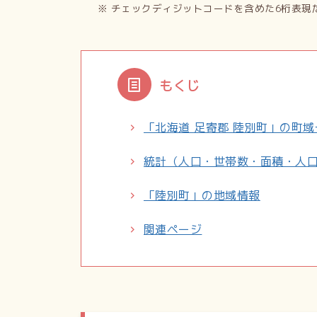
※ チェックディジットコードを含めた6桁表現
もくじ
「北海道 足寄郡 陸別町」の町域
統計（人口・世帯数・面積・人
「陸別町」の地域情報
関連ページ