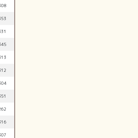
308
353
331
345
313
312
304
351
262
316
307