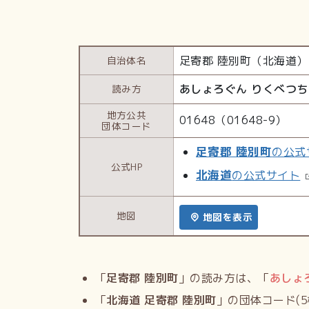
足寄郡 陸別町（北海道）
自治体名
あしょろぐん りくべつ
読み方
地方公共
01648（01648-9）
団体コード
足寄郡 陸別町
の公式
公式HP
北海道
の公式サイト
地図
地図を表示
「
足寄郡 陸別町
」の読み方は、「
あしょ
「
北海道 足寄郡 陸別町
」の団体コード(5