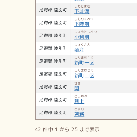
しもとまむ
足寄郡 陸別町
下斗満
しもりくべつ
足寄郡 陸別町
下陸別
しょうとしべつ
足寄郡 陸別町
小利別
しょくさん
足寄郡 陸別町
殖産
しんまち１く
足寄郡 陸別町
新町一区
しんまち２く
足寄郡 陸別町
新町二区
せき
足寄郡 陸別町
関
としかみ
足寄郡 陸別町
利上
とまむ
足寄郡 陸別町
苫務
42 件中 1 から 25 まで表示