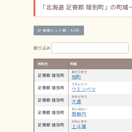
「北海道 足寄郡 陸別町」の町域
検索ヒット数：42件
絞り込み
市町村
町域
あさひまち
足寄郡 陸別町
旭町
うえんべつ
足寄郡 陸別町
ウエンベツ
おおどおり
足寄郡 陸別町
大通
おんねない
足寄郡 陸別町
恩根内
かみとまむ
足寄郡 陸別町
上斗満