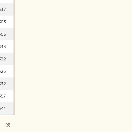
337
303
355
333
322
323
332
357
341
次