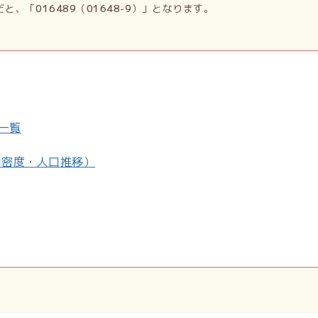
だと、「
016489
（
01648-9
）」となります。
一覧
口密度・人口推移）