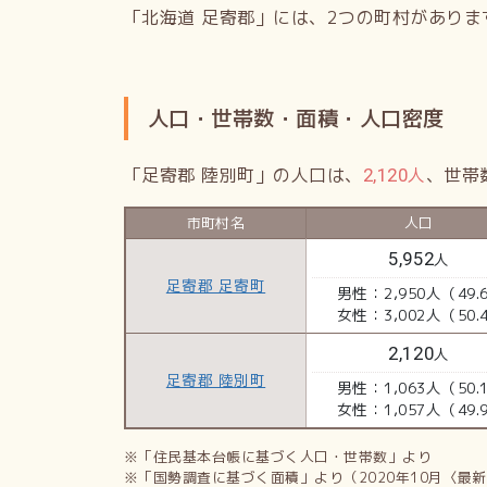
「北海道 足寄郡」には、2つの町村がありま
人口・世帯数・面積・人口密度
「足寄郡 陸別町」の人口は、
人
、世帯
2,120
市町村名
人口
5,952
人
足寄郡 足寄町
男性：2,950人（49.
女性：3,002人（50.
2,120
人
足寄郡 陸別町
男性：1,063人（50.
女性：1,057人（49.
※「住民基本台帳に基づく人口・世帯数」より
※「国勢調査に基づく面積」より（2020年10月〈最