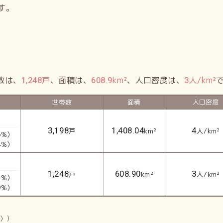
す。
数は、
戸
、面積は、
km²
、人口密度は、
人/km²
1,248
608.9
3
世帯数
面積
人口密度
3,198
1,408.04
4
戸
km²
人/km²
6%）
4%）
1,248
608.90
3
戸
km²
人/km²
1%）
9%）
新〉）