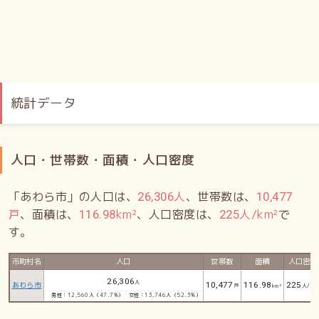
統計データ
人口・世帯数・面積・人口密度
「あわら市」の人口は、
人
、世帯数は、
26,306
10,477
戸
、面積は、
km²
、人口密度は、
人/km²
で
116.98
225
す。
市町村名
人口
世帯数
面積
人口密度
26,306
人
あわら市
10,477
116.98
225
戸
km²
人/km
男性：12,560人（47.7%）
女性：13,746人（52.3%）