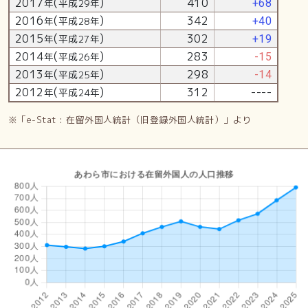
2017
(
)
410
年
平成29年
+68
2016
(
)
342
年
平成28年
+40
2015
(
)
302
年
平成27年
+19
2014
(
)
283
年
平成26年
-15
2013
(
)
298
年
平成25年
-14
2012
(
)
312
----
年
平成24年
※「e-Stat : 在留外国人統計（旧登録外国人統計）」より