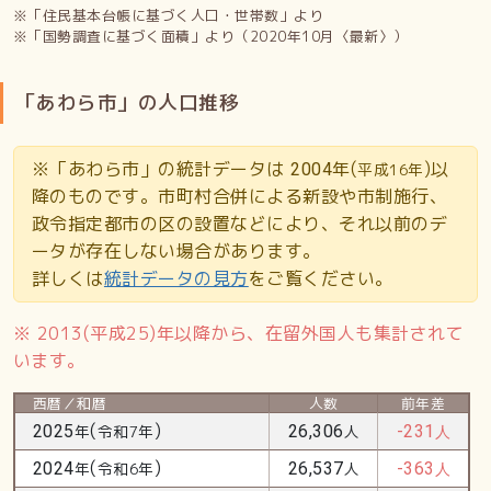
※「住民基本台帳に基づく人口・世帯数」より
※「国勢調査に基づく面積」より（2020年10月〈最新〉）
「あわら市」の人口推移
※「あわら市」の統計データは
年(
)以
2004
平成16年
降のものです。市町村合併による新設や市制施行、
政令指定都市の区の設置などにより、それ以前のデ
ータが存在しない場合があります。
詳しくは
統計データの見方
をご覧ください。
※ 2013(平成25)年以降から、在留外国人も集計されて
います。
西暦／和暦
人数
前年差
(
)
2025
年
令和7年
26,306
人
-231
人
(
)
2024
年
令和6年
26,537
人
-363
人