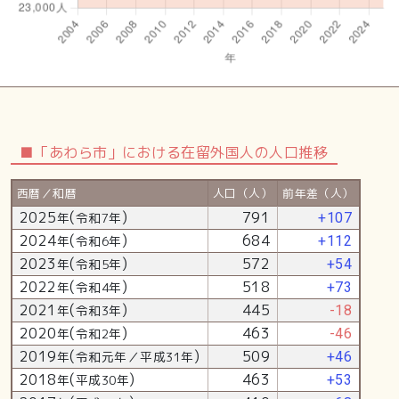
■「あわら市」における在留外国人の人口推移
西暦／和暦
人口（人）
前年差（人）
2025
(
)
791
年
令和7年
+107
2024
(
)
684
年
令和6年
+112
2023
(
)
572
年
令和5年
+54
2022
(
)
518
年
令和4年
+73
2021
(
)
445
年
令和3年
-18
2020
(
)
463
年
令和2年
-46
2019
(
)
509
年
令和元年／平成31年
+46
2018
(
)
463
年
平成30年
+53