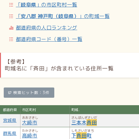
「
岐阜県
」の市区町村一覧
「
安八郡 神戸町（岐阜県）
」の町域一覧
都道府県の人口ランキング
都道府県コード（番号）一覧
【参考】
町域名に「斉田」が含まれている住所一覧
検索ヒット数：3件
都道府県
市区町村
町域.
おおさきし
さんぼんぎさいだ
宮城県
大崎市
三本木
斉田
たかさきし
しもさいだまち
群馬県
高崎市
下
斉田
町