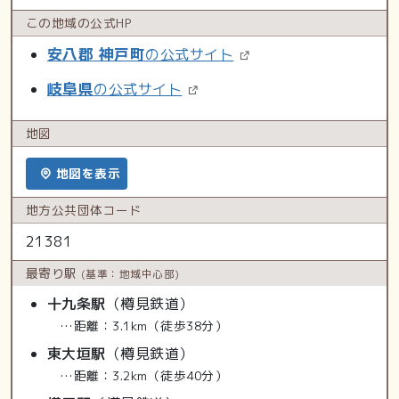
この地域の
公式HP
安八郡 神戸町
の公式サイト
岐阜県
の公式サイト
地図
地図を表示
地方公共
団体コード
21381
最寄り駅
(基準：地域中心部)
十九条駅
（樽見鉄道）
…距離：3.1km（徒歩38分）
東大垣駅
（樽見鉄道）
…距離：3.2km（徒歩40分）