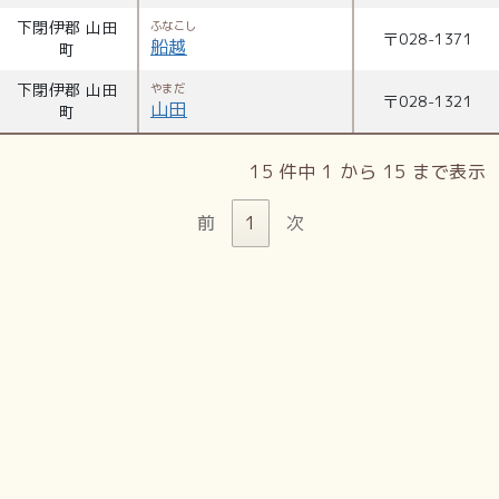
下閉伊郡 山田
ふなこし
〒
028-1371
船越
町
下閉伊郡 山田
やまだ
〒
028-1321
山田
町
15 件中 1 から 15 まで表示
前
1
次