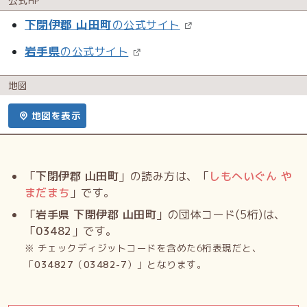
公式HP
下閉伊郡 山田町
の公式サイト
岩手県
の公式サイト
地図
地図を表示
「
下閉伊郡 山田町
」の読み方は、「
しもへいぐん や
まだまち
」です。
「
岩手県 下閉伊郡 山田町
」の団体コード(5桁)は、
「
03482
」です。
※ チェックディジットコードを含めた6桁表現だと、
「
034827
（
03482-7
）」となります。