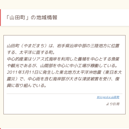
「山田町」の地域情報
山田町（やまだまち）は、岩手県沿岸中部の三陸地方に位置
する、太平洋に面する町。
中心的産業はリアス式海岸を利用した養殖を中心とする漁業
や観光であるが、山間部を中心に中小工場が稼働している。
2011年3月11日に発生した東北地方太平洋沖地震（東日本大
震災）で、中心街を含む海岸部が大きな津波被害を受け、復
興に取り組んでいる。
Wikipedia:山田町
より引用