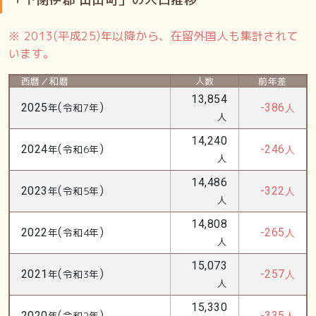
※ 2013(平成25)年以降から、在留外国人も集計されて
います。
西暦／和暦
人数
前年差
13,854
(
)
2025
年
令和7年
-386
人
人
14,240
(
)
2024
年
令和6年
-246
人
人
14,486
(
)
2023
年
令和5年
-322
人
人
14,808
(
)
2022
年
令和4年
-265
人
人
15,073
(
)
2021
年
令和3年
-257
人
人
15,330
(
)
2020
年
令和2年
-335