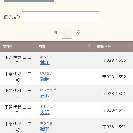
絞り込み
前
1
次
市町村
町域
郵便番号
下閉伊郡 山田
あらかわ
〒
028-1303
荒川
町
下閉伊郡 山田
いいおか
〒
028-1352
飯岡
町
下閉伊郡 山田
いしとうげ
〒
028-1301
石峠
町
下閉伊郡 山田
おおさわ
〒
028-1311
大沢
町
下閉伊郡 山田
おりかさ
〒
028-1361
織笠
町