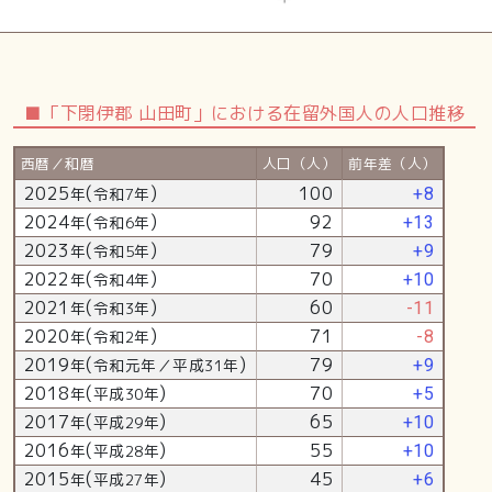
■「下閉伊郡 山田町」における在留外国人の人口推移
西暦／和暦
人口（人）
前年差（人）
2025
(
)
100
年
令和7年
+8
2024
(
)
92
年
令和6年
+13
2023
(
)
79
年
令和5年
+9
2022
(
)
70
年
令和4年
+10
2021
(
)
60
年
令和3年
-11
2020
(
)
71
年
令和2年
-8
2019
(
)
79
年
令和元年／平成31年
+9
2018
(
)
70
年
平成30年
+5
2017
(
)
65
年
平成29年
+10
2016
(
)
55
年
平成28年
+10
2015
(
)
45
年
平成27年
+6