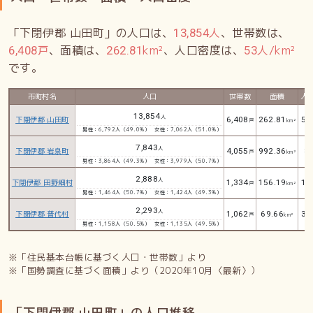
「下閉伊郡 山田町」の人口は、
人
、世帯数は、
13,854
戸
、面積は、
km²
、人口密度は、
人/km²
6,408
262.81
53
です。
市町村名
人口
世帯数
面積
人
13,854
人
下閉伊郡 山田町
6,408
262.81
53
戸
km²
男性：6,792人（49.0%）
女性：7,062人（51.0%）
7,843
人
下閉伊郡 岩泉町
4,055
992.36
8
戸
km²
人
男性：3,864人（49.3%）
女性：3,979人（50.7%）
2,888
人
下閉伊郡 田野畑村
1,334
156.19
18
戸
km²
男性：1,464人（50.7%）
女性：1,424人（49.3%）
2,293
人
下閉伊郡 普代村
1,062
69.66
33
戸
km²
男性：1,158人（50.5%）
女性：1,135人（49.5%）
※「住民基本台帳に基づく人口・世帯数」より
※「国勢調査に基づく面積」より（2020年10月〈最新〉）
「下閉伊郡 山田町」の人口推移