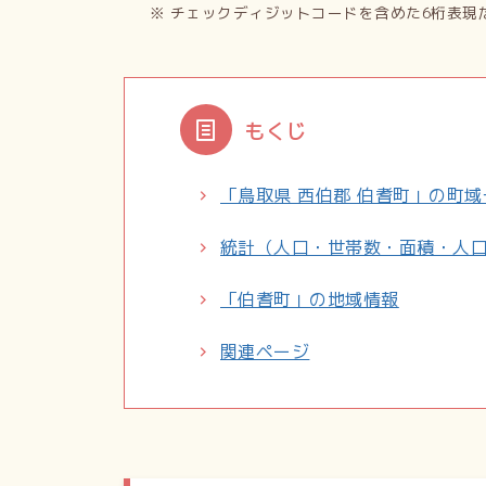
※ チェックディジットコードを含めた6桁表現
もくじ
「鳥取県 西伯郡 伯耆町」の町域
統計（人口・世帯数・面積・人
「伯耆町」の地域情報
関連ページ