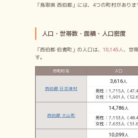
「鳥取県 西伯郡」には、4つの町村がありま
人口・世帯数・面積・人口密度
「西伯郡 伯耆町」の人口は、
人
、世
10,145
す。
市町村名
人口
3,616
人
西伯郡 日吉津村
男性：1,715人（47.
女性：1,901人（52.
14,786
人
西伯郡 大山町
男性：7,153人（48.
女性：7,633人（51.
10,099
人