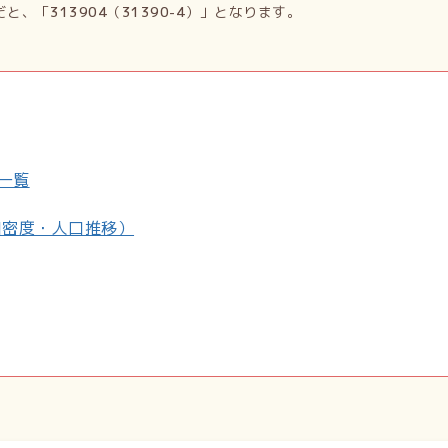
だと、「
313904
（
31390-4
）」となります。
一覧
口密度・人口推移）