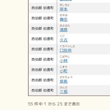
きしもと
西伯郡 伯耆町
岸本
きずみ
西伯郡 伯耆町
貴住
きよはら
西伯郡 伯耆町
清原
くご
西伯郡 伯耆町
久古
くちべっしよ
西伯郡 伯耆町
口別所
こばやし
西伯郡 伯耆町
小林
こまち
西伯郡 伯耆町
小町
さかちょう
西伯郡 伯耆町
坂長
さんぶ
西伯郡 伯耆町
三部
55 件中 1 から 25 まで表示