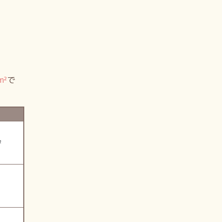
m²
で
²