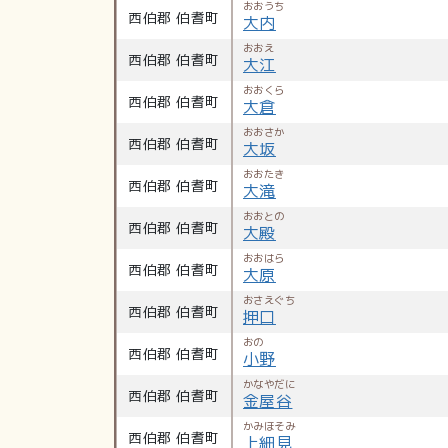
おおうち
西伯郡 伯耆町
大内
おおえ
西伯郡 伯耆町
大江
おおくら
西伯郡 伯耆町
大倉
おおさか
西伯郡 伯耆町
大坂
おおたき
西伯郡 伯耆町
大滝
おおとの
西伯郡 伯耆町
大殿
おおはら
西伯郡 伯耆町
大原
おさえぐち
西伯郡 伯耆町
押口
おの
西伯郡 伯耆町
小野
かなやだに
西伯郡 伯耆町
金屋谷
かみほそみ
西伯郡 伯耆町
上細見