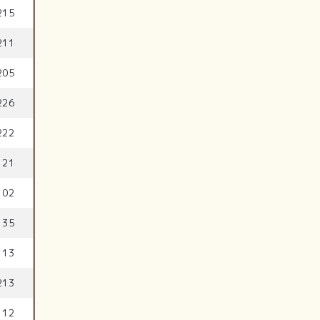
215
211
205
226
222
121
102
135
113
213
112