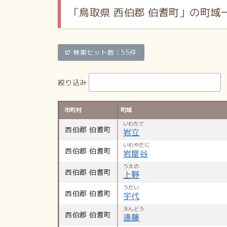
「鳥取県 西伯郡 伯耆町」の町域
検索ヒット数：55件
絞り込み
市町村
町域
いわたて
西伯郡 伯耆町
岩立
いわやだに
西伯郡 伯耆町
岩屋谷
うえの
西伯郡 伯耆町
上野
うだい
西伯郡 伯耆町
宇代
えんどう
西伯郡 伯耆町
遠藤