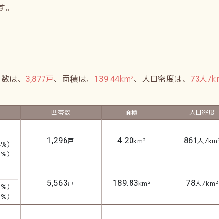
す。
帯数は、
戸
、面積は、
km²
、人口密度は、
人/k
3,877
139.44
73
世帯数
面積
人口密度
1,296
4.20
861
戸
km²
人/km
4%）
6%）
5,563
189.83
78
戸
km²
人/km²
4%）
6%）