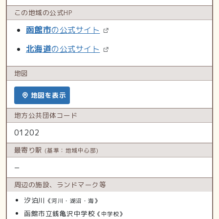
この地域の
公式HP
函館市
の公式サイト
北海道
の公式サイト
地図
地図を表示
地方公共
団体コード
01202
最寄り駅
(基準：地域中心部)
−
周辺の施設、
ランドマーク等
汐泊川
《河川・湖沼・海》
函館市立銭亀沢中学校
《中学校》