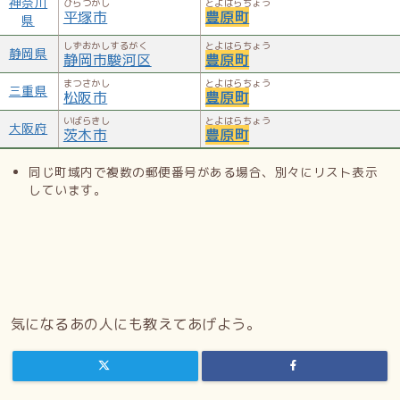
神奈川
ひらつかし
とよはらちょう
平塚市
豊原町
県
しずおかしするがく
とよはらちょう
静岡県
静岡市駿河区
豊原町
まつさかし
とよはらちょう
三重県
松阪市
豊原町
いばらきし
とよはらちょう
大阪府
茨木市
豊原町
同じ町域内で複数の郵便番号がある場合、別々にリスト表示
しています。
気になるあの人にも教えてあげよう。