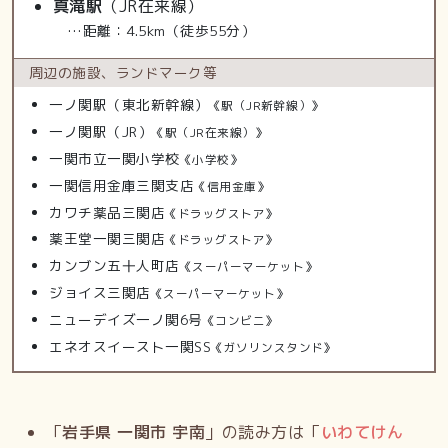
真滝駅
（JR在来線）
…距離：4.5km（徒歩55分）
周辺の施設、
ランドマーク等
一ノ関駅（東北新幹線）
《駅（JR新幹線）》
一ノ関駅（JR）
《駅（JR在来線）》
一関市立一関小学校
《小学校》
一関信用金庫三関支店
《信用金庫》
カワチ薬品三関店
《ドラッグストア》
薬王堂一関三関店
《ドラッグストア》
カンブン五十人町店
《スーパーマーケット》
ジョイス三関店
《スーパーマーケット》
ニューデイズ一ノ関6号
《コンビニ》
エネオスイースト一関SS
《ガソリンスタンド》
「
岩手県 一関市 宇南
」の読み方は「
いわてけん