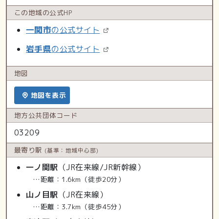
この地域の
公式HP
一関市
の公式サイト
岩手県
の公式サイト
地図
地図を表示
地方公共
団体コード
03209
最寄り駅
(基準：地域中心部)
一ノ関駅
（JR在来線/JR新幹線）
…距離：1.6km（徒歩20分）
山ノ目駅
（JR在来線）
…距離：3.7km（徒歩45分）