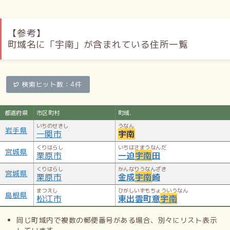
【参考】
町域名に「宇南」が含まれている住所一覧
検索ヒット数：4件
都道府県
市区町村
町域.
いちのせきし
うなん
岩手県
一関市
宇南
くりはらし
いちはさまうなんだ
宮城県
栗原市
一迫
宇南
田
くりはらし
かんなりうなんざき
宮城県
栗原市
金成
宇南
崎
まつえし
ひがしいずもちょういうなん
島根県
松江市
東出雲町意
宇南
同じ町域内で複数の郵便番号がある場合、別々にリスト表示