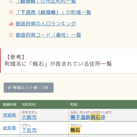
「
岐阜県
」の市区町村一覧
「
下呂市（岐阜県）
」の町域一覧
都道府県の人口ランキング
都道府県コード（番号）一覧
【参考】
町域名に「焼石」が含まれている住所一覧
検索ヒット数：3件
都道府県
市区町村
町域.
おおさきし
なるこおんせんやきいしまた
宮城県
大崎市
鳴子温泉
焼石
亦
げろし
やけいし
岐阜県
下呂市
焼石