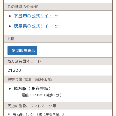
この地域の
公式HP
下呂市
の公式サイト
岐阜県
の公式サイト
地図
地図を表示
地方公共
団体コード
21220
最寄り駅
(基準：地域中心部)
焼石駅
（JR在来線）
…距離：158m（徒歩1分）
周辺の施設、
ランドマーク等
焼石駅（JR）
《駅（JR在来線）》