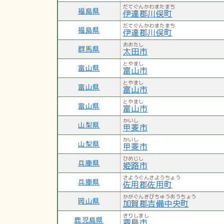
だてぐんかわまたまち
福島県
伊達郡川俣町
だてぐんかわまたまち
福島県
伊達郡川俣町
おおたし
群馬県
太田市
とやまし
富山県
富山市
とやまし
富山県
富山市
とやまし
富山県
富山市
かいし
山梨県
甲斐市
かいし
山梨県
甲斐市
ひめじし
兵庫県
姫路市
さようぐんさようちょう
兵庫県
佐用郡佐用町
かがぐんきびちゅうおうちょう
岡山県
加賀郡吉備中央町
きりしまし
鹿児島県
霧島市