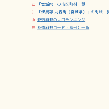
「
宮城県
」の市区町村一覧
「
伊具郡 丸森町（宮城県）
」の町域一
都道府県の人口ランキング
都道府県コード（番号）一覧