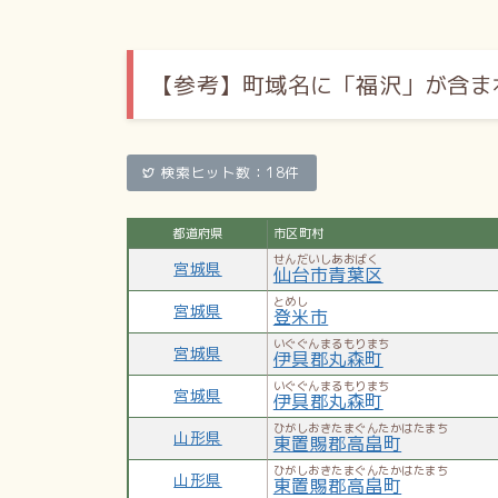
【参考】
町域名に「福沢」が含ま
検索ヒット数：18件
都道府県
市区町村
せんだいしあおばく
宮城県
仙台市青葉区
とめし
宮城県
登米市
いぐぐんまるもりまち
宮城県
伊具郡丸森町
いぐぐんまるもりまち
宮城県
伊具郡丸森町
ひがしおきたまぐんたかはたまち
山形県
東置賜郡高畠町
ひがしおきたまぐんたかはたまち
山形県
東置賜郡高畠町