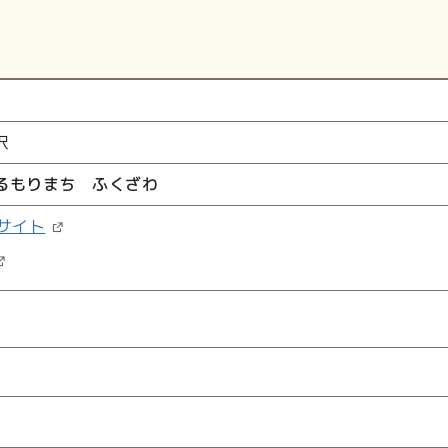
沢
るもりまち ふくざわ
サイト