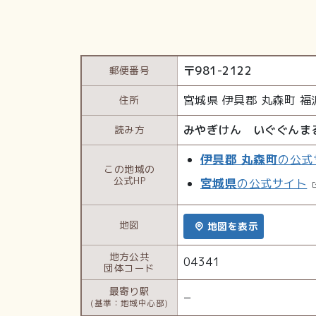
〒
981-2122
郵便番号
宮城県
伊具郡 丸森町
福
住所
みやぎけん いぐぐんま
読み方
伊具郡 丸森町
の公式
この地域の
公式HP
宮城県
の公式サイト
地図
地図を表示
地方公共
04341
団体コード
最寄り駅
−
(基準：地域中心部)