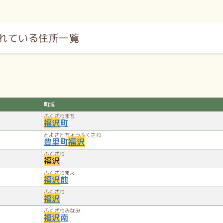
れている住所一覧
町域.
ふくざわまち
福沢
町
とよさとちょうふくさわ
豊里町
福沢
ふくざわ
福沢
ふくざわまえ
福沢
前
ふくざわ
福沢
ふくざわみなみ
福沢
南