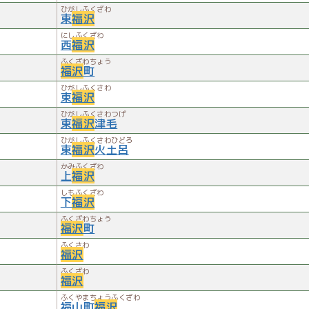
ひがしふくざわ
東
福沢
にしふくざわ
西
福沢
ふくざわちょう
福沢
町
ひがしふくさわ
東
福沢
ひがしふくさわつげ
東
福沢
津毛
ひがしふくさわひどろ
東
福沢
火土呂
かみふくざわ
上
福沢
しもふくざわ
下
福沢
ふくざわちょう
福沢
町
ふくさわ
福沢
ふくざわ
福沢
ふくやまちょうふくざわ
福山町
福沢