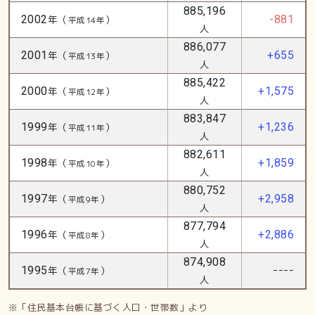
885,196
2002
年（
）
-881
平成14年
人
886,077
2001
年（
）
+655
平成13年
人
885,422
2000
年（
）
+1,575
平成12年
人
883,847
1999
年（
）
+1,236
平成11年
人
882,611
1998
年（
）
+1,859
平成10年
人
880,752
1997
年（
）
+2,958
平成9年
人
877,794
1996
年（
）
+2,886
平成8年
人
874,908
----
1995
年（
）
平成7年
人
※「住民基本台帳に基づく人口・世帯数」より