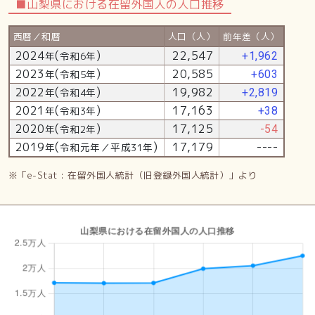
■山梨県における在留外国人の人口推移
西暦／和暦
人口（人）
前年差（人）
2024
(
)
22,547
年
令和6年
+1,962
2023
(
)
20,585
年
令和5年
+603
2022
(
)
19,982
年
令和4年
+2,819
2021
(
)
17,163
年
令和3年
+38
2020
(
)
17,125
年
令和2年
-54
2019
(
)
17,179
----
年
令和元年／平成31年
※「e-Stat : 在留外国人統計（旧登録外国人統計）」より