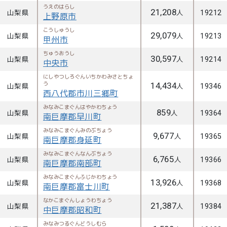
うえのはらし
21,208
山梨県
人
19212
上野原市
こうしゅうし
29,079
山梨県
人
19213
甲州市
ちゅうおうし
30,597
山梨県
人
19214
中央市
にしやつしろぐんいちかわみさとちょ
う
14,434
山梨県
人
19346
西八代郡市川三郷町
みなみこまぐんはやかわちょう
859
山梨県
人
19364
南巨摩郡早川町
みなみこまぐんみのぶちょう
9,677
山梨県
人
19365
南巨摩郡身延町
みなみこまぐんなんぶちょう
6,765
山梨県
人
19366
南巨摩郡南部町
みなみこまぐんふじかわちょう
13,926
山梨県
人
19368
南巨摩郡富士川町
なかこまぐんしょうわちょう
21,387
山梨県
人
19384
中巨摩郡昭和町
みなみつるぐんどうしむら