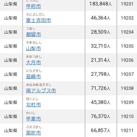
こうふし
183,848
山梨県
人
19201
甲府市
ふじよしだし
46,364
山梨県
人
19202
富士吉田市
つるし
28,509
山梨県
人
19204
都留市
やまなしし
32,710
山梨県
人
19205
山梨市
おおつきし
21,314
山梨県
人
19206
大月市
にらさきし
27,798
山梨県
人
19207
韮崎市
みなみあるぷすし
71,726
山梨県
人
19208
南アルプス市
ほくとし
45,380
山梨県
人
19209
北杜市
かいし
76,370
山梨県
人
19210
甲斐市
ふえふきし
66,857
山梨県
人
19211
笛吹市