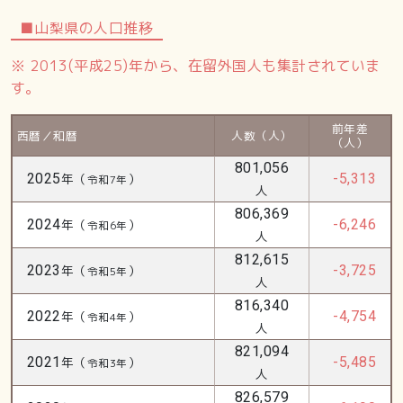
■山梨県の人口推移
※ 2013(平成25)年から、在留外国人も集計されていま
す。
前年差
西暦／和暦
人数（人）
（人）
801,056
2025
年（
）
-5,313
令和7年
人
806,369
2024
年（
）
-6,246
令和6年
人
812,615
2023
年（
）
-3,725
令和5年
人
816,340
2022
年（
）
-4,754
令和4年
人
821,094
2021
年（
）
-5,485
令和3年
人
826,579