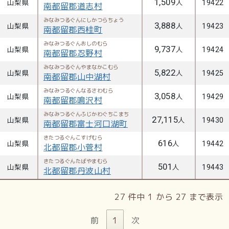
1,509
山梨県
人
19422
南都留郡道志村
みなみつるぐんにしかつらちょう
3,888
山梨県
人
19423
南都留郡西桂町
みなみつるぐんおしのむら
9,737
山梨県
人
19424
南都留郡忍野村
みなみつるぐんやまなかこむら
5,822
山梨県
人
19425
南都留郡山中湖村
みなみつるぐんなるさわむら
3,058
山梨県
人
19429
南都留郡鳴沢村
みなみつるぐんふじかわぐちこまち
27,115
山梨県
人
19430
南都留郡富士河口湖町
きたつるぐんこすげむら
616
山梨県
人
19442
北都留郡小菅村
きたつるぐんたばやまむら
501
山梨県
人
19443
北都留郡丹波山村
27 件中 1 から 27 まで表示
前
1
次