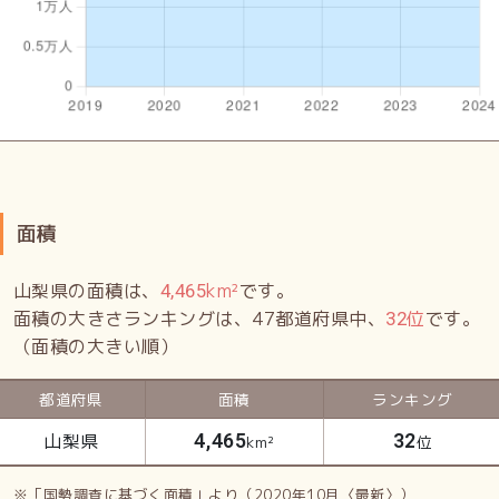
面積
山梨県の面積は、
km²
です。
4,465
面積の大きさランキングは、47都道府県中、
位
です。
32
（面積の大きい順）
都道府県
面積
ランキング
山梨県
4,465
32
km²
位
※「国勢調査に基づく面積」より（2020年10月〈最新〉）