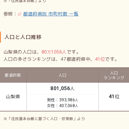
※「住民基本台帳」より
参照：
都道府県別 市町村数 一覧
人口と人口推移
山梨県の人口は、
人
です。
80
1056
万
人口の多さランキングは、47都道府県中、
位
です。
41
人口
都道府県
人口
ランキング
人
801,056
山梨県
位
41
男性：
393,986
人
女性：
407,068
人
※「住民基本台帳に基づく人口・世帯数」より