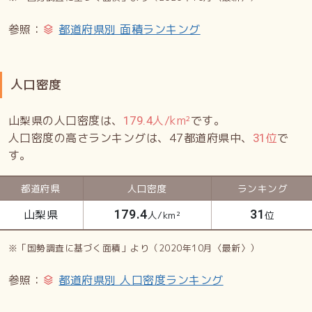
参照：
都道府県別 面積ランキング
人口密度
山梨県の人口密度は、
人/km²
です。
179.4
人口密度の高さランキングは、47都道府県中、
位
で
31
す。
都道府県
人口密度
ランキング
山梨県
179.4
31
人/km²
位
※「国勢調査に基づく面積」より（2020年10月〈最新〉）
参照：
都道府県別 人口密度ランキング