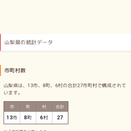
山梨県の統計データ
市町村数
山梨県は、
市、
町、
村の合計
市町村で構成されて
13
8
6
27
います。
市
町
村
合計
市
町
村
13
8
6
27