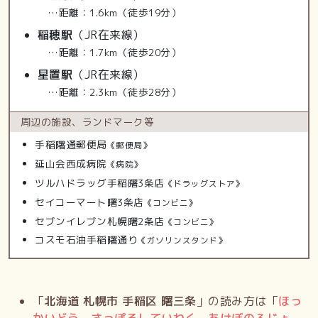
…距離：1.6km（徒歩19分）
稲穂駅
（JR在来線）
…距離：1.7km（徒歩20分）
星置駅
（JR在来線）
…距離：2.3km（徒歩28分）
周辺の施設、
ランドマーク等
手稲曙通郵便局
《郵便局》
延山会西成病院
《病院》
ツルハドラッグ手稲曙3条店
《ドラッグストア》
セイコーマート曙3条店
《コンビニ》
セブンイレブン札幌曙2条店
《コンビニ》
コスモ石油手稲曙通り
《ガソリンスタンド》
「
北海道 札幌市 手稲区 曙三条
」の読み方は「
ほっ