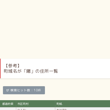
施設
公共施設・工場が多く置かれ、地区内には手稲工業団地・手
稲山口地区軽工業団地がある。
北海道警察本部札幌運転免許試験場（曙5-4）／JR北海道札
幌運転所（曙1-3）／札幌市曙図書館（曙2-1）／札幌市手稲
区体育館（曙2-1）／手稲曙温水プール（曙2-1）／創価学会
手稲文化会館（曙5-1）／NICHIJO本社（曙5-5）
関連項目
【参考】
曙 (曖昧さ回避)
町域名が「曙」の住所一覧
外部リンク
検索ヒット数：10件
公式／札幌市手稲区役所／手稲のまちの案内板 曙
Wikipedia:曙 (札幌市)
都道府県
市区町村
町域.
より引用
なよろし
あけぼの