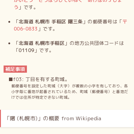
かいどう さっぽろしていねく あけぼの３じょ
う
」です。
「
北海道 札幌市 手稲区 曙三条
」の郵便番号は「
〒
006-0833
」です。
「
北海道 札幌市手稲区
」の地方公共団体コードは
「
01109
」です。
補足事項
■f03: 丁目を有する町域。
郵便番号を設定した町域（大字）が複数の小字を有しており、各
小字毎に番地が起番されているため、町域（郵便番号）と番地だ
けでは住所が特定できない町域。
「曙 (札幌市)」の概要 from Wikipedia