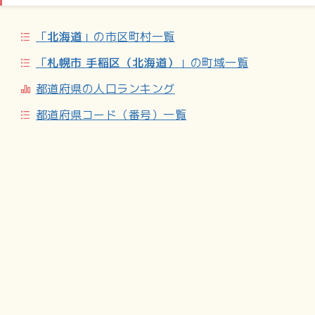
稲駅が玄関駅となる。
「
北海道
」の市区町村一覧
道路
地区の北辺で国道337号（道央圏連絡道路）に接している
「
札幌市 手稲区（北海道）
」の町域一覧
が、その他の地区内の道路は全て札幌市の一般市道。
都道府県の人口ランキング
下手稲通：地区の中央を東西に抜ける。
樽川通：地区の東端を南北に抜ける。前田との境界。
都道府県コード（番号）一覧
曙通：地区の中央を南北に抜ける。
曲長通：地区の西端を南北に抜ける。星置との境界。
中学校
札幌市立稲陵中学校（曙7-2）
小学校
札幌市立手稲山口小学校（曙11-2）／札幌市立手稲鉄北小学
校（前田2-12）
学校教育以外の教育施設
北日本鉄筋高等職業訓練校（職業能力開発促進法に基づく認
定職業訓練による職業能力開発校）（曙2-4）