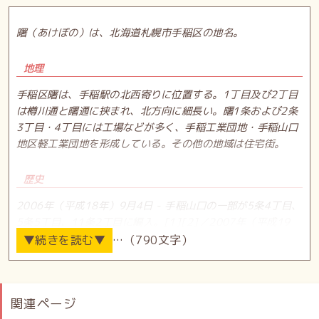
曙（あけぼの）は、北海道札幌市手稲区の地名。
地理
手稲区曙は、手稲駅の北西寄りに位置する。1丁目及び2丁目
は樽川通と曙通に挟まれ、北方向に細長い。曙1条および2条
3丁目・4丁目には工場などが多く、手稲工業団地・手稲山口
地区軽工業団地を形成している。その他の地域は住宅街。
歴史
2006年（平成18年）9月4日 - 手稲山口の一部が5条4丁目、
5条5丁目、11条2丁目に編入。[1][2]／2007年（平成19
年）10月1日 - 5条4丁目、6条3丁目の一部が明日風1、2丁
…（790文字）
目に変更。[3]
鉄道
北海道旅客鉄道（JR北海道）函館本線が地区の南部を走る。
関連ページ
稲穂駅が曙に最も近い駅であるが、大半の住民にとっては手