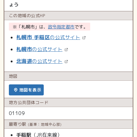
ょう
この地域の
公式HP
※「札幌市」は、
政令指定都市
です。
札幌市 手稲区
の公式サイト
札幌市
の公式サイト
北海道
の公式サイト
地図
地図を表示
地方公共
団体コード
01109
最寄り駅
(基準：地域中心部)
手稲駅
（JR在来線）