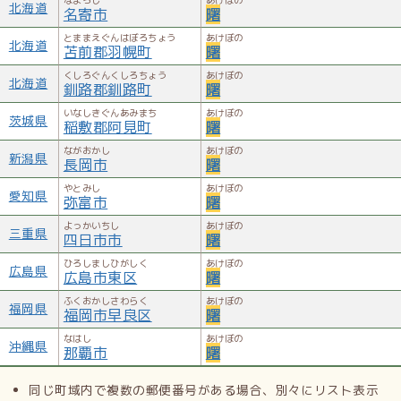
北海道
名寄市
曙
とままえぐんはぼろちょう
あけぼの
北海道
苫前郡羽幌町
曙
くしろぐんくしろちょう
あけぼの
北海道
釧路郡釧路町
曙
いなしきぐんあみまち
あけぼの
茨城県
稲敷郡阿見町
曙
ながおかし
あけぼの
新潟県
長岡市
曙
やとみし
あけぼの
愛知県
弥富市
曙
よっかいちし
あけぼの
三重県
四日市市
曙
ひろしましひがしく
あけぼの
広島県
広島市東区
曙
ふくおかしさわらく
あけぼの
福岡県
福岡市早良区
曙
なはし
あけぼの
沖縄県
那覇市
曙
同じ町域内で複数の郵便番号がある場合、別々にリスト表示