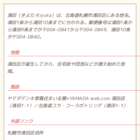
清田（きよた/Kiyota）は、北海道札幌市清田区にある地名。
清田1条から清田10条までに分かれる。郵便番号は清田1条か
ら清田9条までが〒004-0841から〒004-0849、清田10条
が〒004-0840。
地理
清田区が誕生してから、住宅街や団地などが増え始めた地
域。
施設
ヤマダデンキ家電住まいる館×YAMADA web.com 清田店
（清田1-1）／北海道コカ・コーラボトリング（清田1-1）
外部リンク
札幌市清田区役所