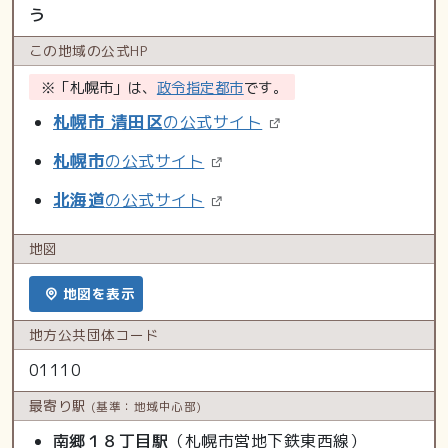
う
この地域の
公式HP
※「札幌市」は、
政令指定都市
です。
札幌市 清田区
の公式サイト
札幌市
の公式サイト
北海道
の公式サイト
地図
地図を表示
地方公共
団体コード
01110
最寄り駅
(基準：地域中心部)
南郷１８丁目駅
（札幌市営地下鉄東西線）