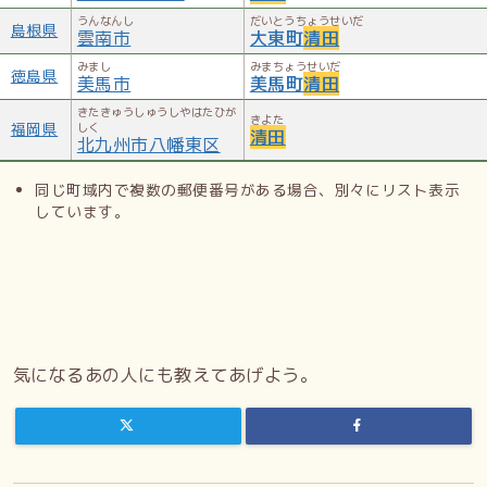
うんなんし
だいとうちょうせいだ
島根県
雲南市
大東町
清田
みまし
みまちょうせいだ
徳島県
美馬市
美馬町
清田
きたきゅうしゅうしやはたひが
きよた
福岡県
しく
清田
北九州市八幡東区
同じ町域内で複数の郵便番号がある場合、別々にリスト表示
しています。
気になるあの人にも教えてあげよう。