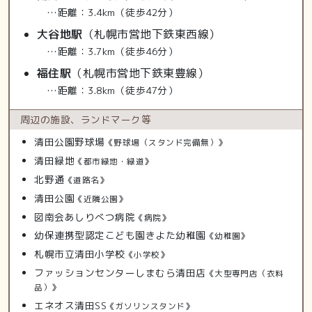
…距離：3.4km（徒歩42分）
大谷地駅
（札幌市営地下鉄東西線）
…距離：3.7km（徒歩46分）
福住駅
（札幌市営地下鉄東豊線）
…距離：3.8km（徒歩47分）
周辺の施設、
ランドマーク等
清田公園野球場
《野球場（スタンド完備無）》
清田緑地
《都市緑地・緑道》
北野通
《道路名》
清田公園
《近隣公園》
図南会あしりべつ病院
《病院》
幼保連携型認定こども園きよた幼稚園
《幼稚園》
札幌市立清田小学校
《小学校》
ファッションセンターしまむら清田店
《大型専門店（衣料
品）》
エネオス清田SS
《ガソリンスタンド》