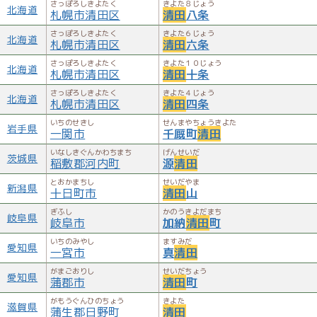
さっぽろしきよたく
きよた８じょう
北海道
札幌市清田区
清田
八条
さっぽろしきよたく
きよた６じょう
北海道
札幌市清田区
清田
六条
さっぽろしきよたく
きよた１０じょう
北海道
札幌市清田区
清田
十条
さっぽろしきよたく
きよた４じょう
北海道
札幌市清田区
清田
四条
いちのせきし
せんまやちょうきよた
岩手県
一関市
千厩町
清田
いなしきぐんかわちまち
げんせいだ
茨城県
稲敷郡河内町
源
清田
とおかまちし
せいだやま
新潟県
十日町市
清田
山
ぎふし
かのうきよだまち
岐阜県
岐阜市
加納
清田
町
いちのみやし
ますみだ
愛知県
一宮市
真
清田
がまごおりし
せいだちょう
愛知県
蒲郡市
清田
町
がもうぐんひのちょう
きよた
滋賀県
蒲生郡日野町
清田