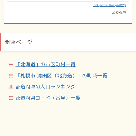
Wikipedia:清田 (札幌市)
より引用
関連ページ
「
北海道
」の市区町村一覧
「
札幌市 清田区（北海道）
」の町域一覧
都道府県の人口ランキング
都道府県コード（番号）一覧