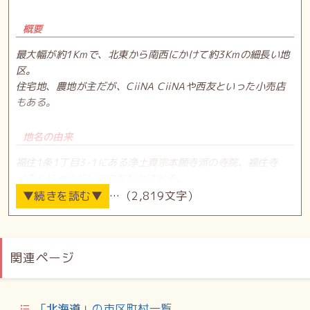
概要
最大幅が約1Kmで、北東から南西にかけて約3Kmの細長い地
区。
住宅地、農地が主だが、CiiNA CiiNAや西友といった小売店
もある。
地名の由来
福住1条1丁目3-1にある浄土真宗本願寺派の寺院、福住寺
（ふくじゅうじ）にちなむとされる。
「福が住む」といった縁起の良さからとったとされる説もあ
…（2,819文字）
る。
隣接地区
関連ページ
東：羊ケ丘（福住桑園通を境界とする）／西：月寒西、西岡
（月寒川を境界とする）／南：西岡／北：月寒東（国道36号
を境界とする）
「
北海道
」の市区町村一覧