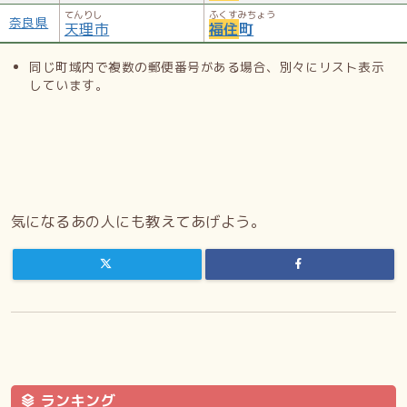
1944年（昭和19年） 字名改正により、「西通り」から「福
てんりし
ふくすみちょう
奈良県
天理市
福住
町
住」となる。
1957年（昭和32年） 札幌緑地都市株式会社が栗林元二郎に
同じ町域内で複数の郵便番号がある場合、別々にリスト表示
より設立され、現在の福住小川公園付近を東京都の田園調布
しています。
を参考に宅地造成する。
1961年（昭和36年） 札幌市と豊平町の合併により、札幌市
福住となる。
1972年（昭和47年） 区制施行により、札幌市豊平区福住と
なる。
1977年（昭和52年）10月3日 一部区域を西岡4条2丁目、西
気になるあの人にも教えてあげよう。
岡5条2丁目、西岡5条3丁目へ分割。
1978年（昭和53年）2月13日 一部区域を西岡4条9丁目、西
岡5条11丁目へ分割。
1978年（昭和53年）9月25日 現在の1条1丁目〜3条7丁目
を条丁表記。
1979年（昭和54年）10月22日 残る全域を条丁表記。
1994年（平成6年）10月14日 札幌市営地下鉄東豊線が延伸
開業し、福住駅が開設。
2014年（平成26年）11月20日 故陸軍軍曹玉田守殉職之地
ランキング