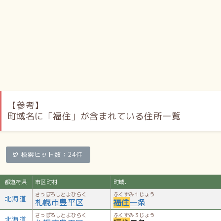
セイコーマート 福住中央通店（福住2-6）／セブン-イレブン
札幌福住1条店（福住1-1）／セブン-イレブン 札幌福住中央
通店（福住2-5）／ファミリーマート 札幌ドーム前店（福住
2-1）／ファミリーマート 福住3条6丁目店（福住3-6）／ロ
ーソン 羊ヶ丘展望台前店（福住3-10）
周辺
【参考】
札幌ドーム／月寒グリーンドーム／さっぽろ羊ヶ丘展望台／
町域名に「福住」が含まれている住所一覧
札幌ハリストス正教会／北海道農業専門学校／八紘学園花菖
蒲園
交通機関
検索ヒット数：24件
札幌市営地下鉄東豊線福住駅（月寒東1-13）／福住バスター
ミナル（福住2-1）／北海道中央バスが地区内の路線を運
都道府県
市区町村
町域.
行。
さっぽろしとよひらく
ふくずみ１じょう
北海道
札幌市豊平区
福住
一条
新天地へ
さっぽろしとよひらく
ふくずみ３じょう
北海道