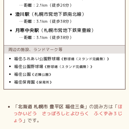
…距離：2.1km（徒歩26分）
澄川駅
（札幌市営地下鉄南北線）
…距離：3.1km（徒歩38分）
月寒中央駅
（札幌市営地下鉄東豊線）
…距離：3.1km（徒歩38分）
周辺の施設、
ランドマーク等
福住ふれあい公園野球場
《野球場（スタンド完備無）》
福住公園野球場
《野球場（スタンド完備無）》
福住公園
《近隣公園》
福住保育園
《保育所》
「
北海道 札幌市 豊平区 福住三条
」の読み方は「
ほ
っかいどう さっぽろしとよひらく ふくずみ３じ
ょう
」です。