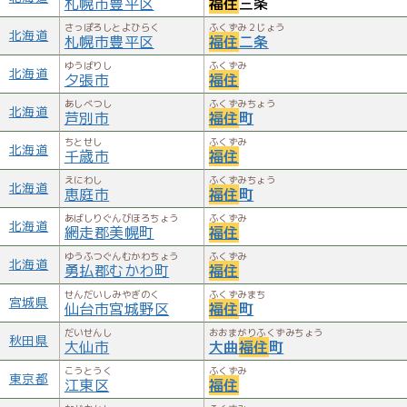
札幌市豊平区
福住
三条
1871年（明治4年）に北海道開拓使永野大主典が盛岡で、移
民募集をしたところ、約80軒が集まった。
さっぽろしとよひらく
ふくずみ２じょう
北海道
札幌市豊平区
福住
二条
宮古から船で函館を経由し、小樽へ入港。
ゆうばりし
ふくずみ
徒歩で札幌へ入り、陸中1番組（篠路）、陸中2番組、陸中3
北海道
夕張市
福住
番組（円山、花畔）と分けた。
あしべつし
ふくずみちょう
北海道
このうち、岩井沢七衛をリーダーとする陸中2番組が、月寒坂
芦別市
福住
町
下（現在の月寒中央通1丁目あたりの望月寒川沿い）に開拓使
ちとせし
ふくずみ
北海道
が建てた小屋に入った。
千歳市
福住
えにわし
ふくずみちょう
北海道
福住の開基（六軒村）
恵庭市
福住
町
1871年（明治4年） 月寒に岩手県出身の44軒185名が入
あばしりぐんびほろちょう
ふくずみ
北海道
網走郡美幌町
福住
植。このとき土地は現在の国道36号線沿いに、3町3反ずつに
分けたが、6軒分が足りなくなったため、くじびきにより決ま
ゆうふつぐんむかわちょう
ふくずみ
北海道
勇払郡むかわ町
福住
った6軒が茅野と呼ばれていた現在の福住1条1丁目（月寒川
から福住中央通りまで）に入植し、六軒村と呼ばれるように
せんだいしみやぎのく
ふくずみまち
宮城県
仙台市宮城野区
福住
町
なる。
だいせんし
おおまがりふくずみちょう
1893年（明治26年） 現在の光明山福住寺の前身にあたる説
秋田県
大仙市
大曲
福住
町
教所（本願寺札幌別院の出張所）が開設される。
こうとうく
ふくずみ
東京都
1884年（明治17年） 広島県出身の移住者により、現在の福
江東区
福住
住厳島神社が創祀される。