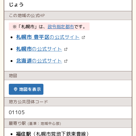
じょう
この地域の
公式HP
※「札幌市」は、
政令指定都市
です。
札幌市 豊平区
の公式サイト
札幌市
の公式サイト
北海道
の公式サイト
地図
地図を表示
地方公共
団体コード
01105
最寄り駅
(基準：地域中心部)
福住駅
（札幌市営地下鉄東豊線）