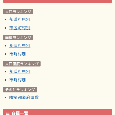
碑は倒壊の危険があるので、解体、撤去。
2015年（平成27年）6月 故陸軍軍曹玉田守殉職之地碑を新
人口ランキング
たに建立。
都道府県別
中学校
市区町村別
市立（福住地区が学区に含まれる学校も記載）／羊丘中学校
（福住1-3）／西岡中学校（西岡3-12）／西岡北中学校（西
面積ランキング
岡3-8）
都道府県別
小学校
市町村別
市立（福住地区が学区に含まれる学校も記載）／福住小学校
人口密度ランキング
（福住3-5）／西岡小学校（西岡2-9）
都道府県別
幼稚園
市町村別
私立／札幌創価幼稚園（福住2-3）／ふくずみ幼稚園（福住
2-6）
その他ランキング
隣接都道府県数
その他
札幌市福住児童会館（福住1-1）
各種一覧