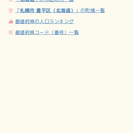
「
札幌市 豊平区（北海道）
」の町域一覧
河川
都道府県の人口ランキング
月寒川：月寒西、および西岡との境界を流れる。
うらうちない川：隣接の森林総合研究所敷地内から福住へ入
都道府県コード（番号）一覧
り、札幌ドーム敷地内へと流れる。
商業施設
CiiNA CiiNA 福住（福住2-1）／ザ・ビッグ 福住店（福住1-
3）／ロイズコンフェクト 福住店（福住3-1）／六花亭 福住
店（福住2-5）／矢崎総業北海道販売（福住3-2）／徳寿 福
住店（福住1-1）／ガスト 福住店（福住3-1）／かつや 福住
店（福住1-4）／なごやか亭 福住店（福住3-4）／ぼくぜん
福住店（福住3-4）／ドンク 福住店（福住2-1）／スタイリ
ング仏壇札幌月寒（福住2-1）／ネッツトヨタ札幌 プラザつ
きさむ（福住2-1）／スズキ自販北海道 スズキアリーナ月寒
（福住3-1）
コンビニエンスストア