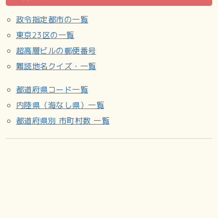
主な施設等
政令指定都市の一覧
札幌市豊平区介護予防センター東月寒・福住（月寒東3-18）
東京23区の一覧
玉田守慰霊碑
超高層ビルの郵便番号
表面／故陸軍々曹玉田守殉職之地／裏面／経歴／陸軍々曹玉
難読地名クイズ・一覧
田守君／君ハ大正十二年二月十日山口県大島郡／小松町開作
ニ生シ 昭和十六年第七期／少年飛行兵ノ課程ヲ卒ヘ 戦斗
都道府県コード一覧
操縦者／トシテ 奉公中昭和十七年五月二十日／十一時二十
内陸県（海なし県）一覧
分 現位置ニ墜落シ殉職セ／ラル／北部軍司令官 陸軍中将
／浜本喜三郎書／9機で札幌飛行場を飛び立ち、爆撃機に見立
都道府県別 市町村数 一覧
てた標的機への攻撃訓練で、そのうちの1機が標的機に接触、
主翼が破損し、福住地区に墜落した事故。
殉職した玉田であるが、山口県の実家は、既に父親が他界し
生活苦もあったために、福住地区の有志によりこの慰霊碑を
建立した。
事故機の残骸は福住地区だけではなく、西岡まで飛散した。
2014年11月20日：倒壊の危険があるので、解体、撤去。
2015年6月：新たに制作した慰霊碑を同じ場所に公開。