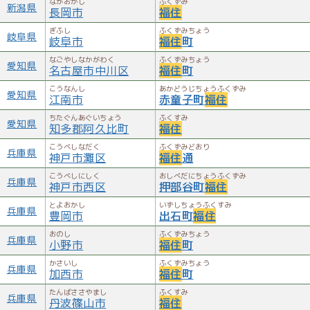
ながおかし
ふくずみ
新潟県
1890年（明治23年） 福住二号線（現在の福住中央通り）が
長岡市
福住
開通する。
ぎふし
ふくずみちょう
岐阜県
岐阜市
福住
町
月寒村字西通り
なごやしなかがわく
ふくずみちょう
愛知県
名古屋市中川区
福住
町
1892年（明治25年） 月寒村字西通りと改称する。
1902年（明治35年） 豊平村・月寒村・平岸村の3村が合併
こうなんし
あかどうじちょうふくずみ
愛知県
江南市
赤童子町
福住
して、豊平村となり、福住地区はその一部となる。6月10
日、説教所が光明山福住寺（福住寺の寺号公称）となる。
ちたぐんあぐいちょう
ふくすみ
愛知県
知多郡阿久比町
福住
1908年（明治41年） 豊平村は町制施行し、豊平町となる。
こうべしなだく
ふくずみどおり
1918年（大正7年） りんご栽培（月寒りんご＝平岸リンゴと
兵庫県
神戸市灘区
福住
通
並ぶ北海道の主要リンゴブランド）が始まる。
こうべしにしく
おしべだにちょうふくずみ
兵庫県
1921年（大正10年） 現在の福住2条6丁目あたりで、松本岩
神戸市西区
押部谷町
福住
松が牛舎を建て、牛12頭を飼育し、福住地区初の酪農を始め
とよおかし
いずしちょうふくすみ
兵庫県
る。
豊岡市
出石町
福住
1942年（昭和17年） 5月20日 戦闘訓練中の少年飛行兵玉田
おのし
ふくずみちょう
兵庫県
小野市
福住
町
守（当時19歳）が墜落死する。同年には地元住民が玉田の霊
を慰めるために故陸軍軍曹玉田守殉職之地碑を現在の福住1条
かさいし
ふくずみちょう
兵庫県
加西市
福住
町
6丁目（福住中央通り沿い）に建立する。
たんばささやまし
ふくすみ
兵庫県
丹波篠山市
福住
福住に改名（～現在に至る）