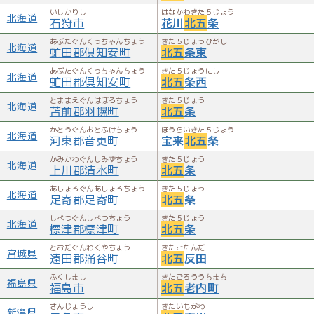
いしかりし
はなかわきた５じょう
北海道
石狩市
花川
北五
条
あぶたぐんくっちゃんちょう
きた５じょうひがし
北海道
虻田郡倶知安町
北五
条東
あぶたぐんくっちゃんちょう
きた５じょうにし
北海道
虻田郡倶知安町
北五
条西
とままえぐんはぼろちょう
きた５じょう
北海道
苫前郡羽幌町
北五
条
かとうぐんおとふけちょう
ほうらいきた５じょう
北海道
河東郡音更町
宝来
北五
条
かみかわぐんしみずちょう
きた５じょう
北海道
上川郡清水町
北五
条
あしょろぐんあしょろちょう
きた５じょう
北海道
足寄郡足寄町
北五
条
しべつぐんしべつちょう
きた５じょう
北海道
標津郡標津町
北五
条
とおだぐんわくやちょう
きたごたんだ
宮城県
遠田郡涌谷町
北五
反田
ふくしまし
きたごろううちまち
福島県
福島市
北五
老内町
さんじょうし
きたいもがわ
新潟県