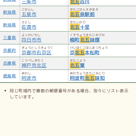
三条市
北五
百川
ごせんし
きたごせんえきまえ
新潟県
五泉市
北五
泉駅前
さどし
きたいかり
新潟県
佐渡市
北五
十里
よっかいちし
くすちょうきたごみづか
三重県
四日市市
楠町
北五
味塚
きょうとしうきょうく
けいほくごほんまつちょう
京都府
京都市右京区
京
北五
本松町
こうべしきたく
きたごよう
兵庫県
神戸市北区
北五
葉
あわし
あわちょうきたごみじり
徳島県
阿波市
阿波町
北五
味知
同じ町域内で複数の郵便番号がある場合、別々にリスト表示
しています。