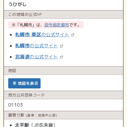
うひがし
この地域の
公式HP
※「札幌市」は、
政令指定都市
です。
札幌市 東区
の公式サイト
札幌市
の公式サイト
北海道
の公式サイト
地図
地図を表示
地方公共
団体コード
01103
最寄り駅
(基準：地域中心部)
太平駅
（JR在来線）