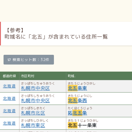
【参考】
町域名に「北五」が含まれている住所一覧
検索ヒット数：32件
都道府県
市区町村
町域.
さっぽろしちゅうおうく
きた５じょうひがし
北海道
札幌市中央区
北五
条東
さっぽろしちゅうおうく
きた５じょうにし
北海道
札幌市中央区
北五
条西
さっぽろしきたく
たくほく５じょう
北海道
札幌市北区
拓
北五
条
さっぽろしひがしく
きた５１じょうひがし
北海道
札幌市東区
北五
十一条東