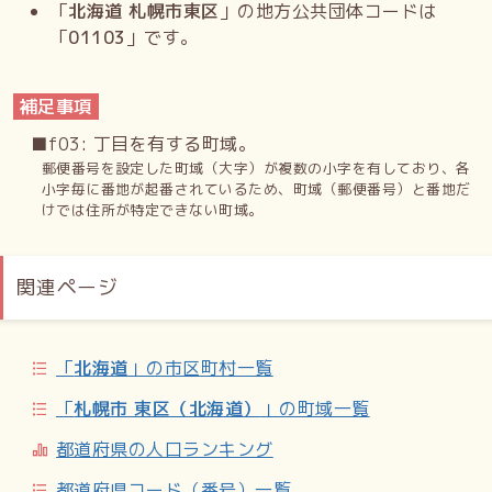
「
北海道 札幌市東区
」の地方公共団体コードは
「
01103
」です。
補足事項
■f03: 丁目を有する町域。
郵便番号を設定した町域（大字）が複数の小字を有しており、各
小字毎に番地が起番されているため、町域（郵便番号）と番地だ
けでは住所が特定できない町域。
関連ページ
「
北海道
」の市区町村一覧
「
札幌市 東区（北海道）
」の町域一覧
都道府県の人口ランキング
都道府県コード（番号）一覧