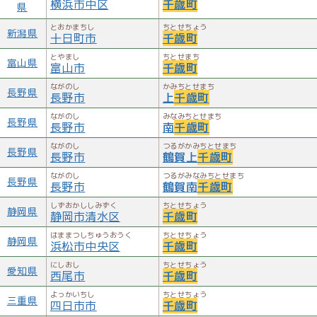
横浜市中区
千歳町
県
とおかまちし
ちとせちょう
新潟県
十日町市
千歳町
とやまし
ちとせまち
富山県
富山市
千歳町
ながのし
かみちとせまち
長野県
長野市
上
千歳町
ながのし
みなみちとせまち
長野県
長野市
南
千歳町
ながのし
つるがかみちとせまち
長野県
長野市
鶴賀上
千歳町
ながのし
つるがみなみちとせまち
長野県
長野市
鶴賀南
千歳町
しずおかししみずく
ちとせちょう
静岡県
静岡市清水区
千歳町
はままつしちゅうおうく
ちとせちょう
静岡県
浜松市中央区
千歳町
にしおし
ちとせちょう
愛知県
西尾市
千歳町
よっかいちし
ちとせちょう
三重県
四日市市
千歳町