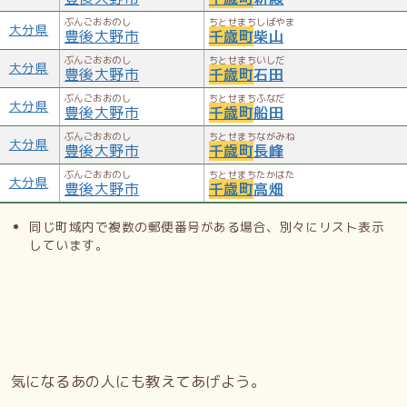
ぶんごおおのし
ちとせまちしばやま
大分県
豊後大野市
千歳町
柴山
ぶんごおおのし
ちとせまちいしだ
大分県
豊後大野市
千歳町
石田
ぶんごおおのし
ちとせまちふなだ
大分県
豊後大野市
千歳町
船田
ぶんごおおのし
ちとせまちながみね
大分県
豊後大野市
千歳町
長峰
ぶんごおおのし
ちとせまちたかはた
大分県
豊後大野市
千歳町
高畑
同じ町域内で複数の郵便番号がある場合、別々にリスト表示
しています。
気になるあの人にも教えてあげよう。