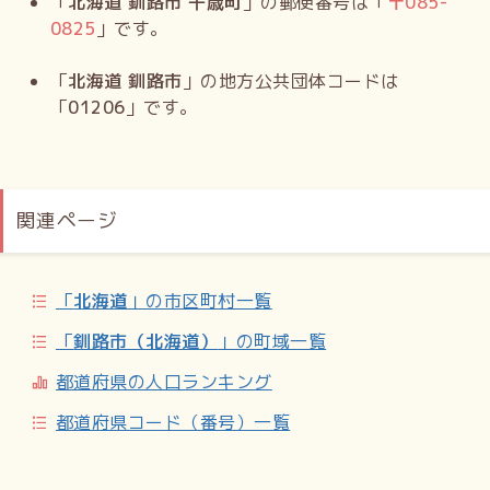
「
北海道 釧路市 千歳町
」の郵便番号は「
〒
085-
0825
」です。
「
北海道 釧路市
」の地方公共団体コードは
「
01206
」です。
関連ページ
「
北海道
」の市区町村一覧
「
釧路市（北海道）
」の町域一覧
都道府県の人口ランキング
都道府県コード（番号）一覧