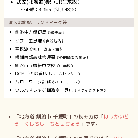
武佐(北海道)駅
（JR在来線）
…距離：3.9km（徒歩48分）
周辺の施設、
ランドマーク等
釧路住吉郵便局
《郵便局》
ヒブナ生息地
《自然地名》
春採湖
《河川・湖沼・海》
根釧西部森林管理署
《公的機関の施設》
釧路市立幣舞中学校
《中学校》
DCM千代の浦店
《ホームセンター》
ハローワーク釧路
《ハローワーク》
ツルハドラッグ釧路富士見店
《ドラッグストア》
「
北海道 釧路市 千歳町
」の読み方は「
ほっかいど
う くしろし ちとせちょう
」です。