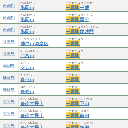
かめおかし
ちとせちょうちとせ
京都府
亀岡市
千歳町
千歳
かめおかし
ちとせちょうこくぶ
京都府
亀岡市
千歳町
国分
かめおかし
ちとせちょうびしゃもん
京都府
亀岡市
千歳町
毘沙門
こうべしすまく
ちとせちょう
兵庫県
神戸市須磨区
千歳町
にしのみやし
ちとせちょう
兵庫県
西宮市
千歳町
あきし
ちとせちょう
高知県
安芸市
千歳町
かすがし
ちとせまち
福岡県
春日市
千歳町
ながさきし
ちとせまち
長崎県
長崎市
千歳町
ぶんごおおのし
ちとせまちしもやま
大分県
豊後大野市
千歳町
下山
ぶんごおおのし
ちとせまちまえだ
大分県
豊後大野市
千歳町
前田
ぶんごおおのし
ちとせまちにいどの
大分県
豊後大野市
千歳町
新殿