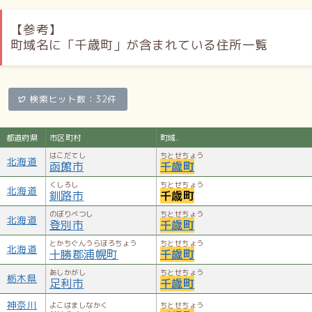
【参考】
町域名に「千歳町」が含まれている住所一覧
検索ヒット数：32件
都道府県
市区町村
町域.
はこだてし
ちとせちょう
北海道
函館市
千歳町
くしろし
ちとせちょう
北海道
釧路市
千歳町
のぼりべつし
ちとせちょう
北海道
登別市
千歳町
とかちぐんうらほろちょう
ちとせちょう
北海道
十勝郡浦幌町
千歳町
あしかがし
ちとせちょう
栃木県
足利市
千歳町
神奈川
よこはましなかく
ちとせちょう