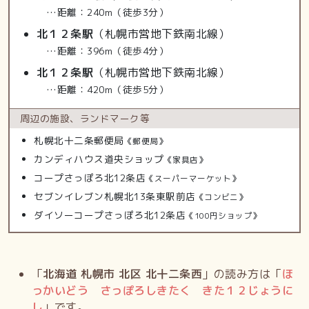
…距離：240m（徒歩3分）
北１２条駅
（札幌市営地下鉄南北線）
…距離：396m（徒歩4分）
北１２条駅
（札幌市営地下鉄南北線）
…距離：420m（徒歩5分）
周辺の施設、
ランドマーク等
札幌北十二条郵便局
《郵便局》
カンディハウス道央ショップ
《家具店》
コープさっぽろ北12条店
《スーパーマーケット》
セブンイレブン札幌北13条東駅前店
《コンビニ》
ダイソーコープさっぽろ北12条店
《100円ショップ》
「
北海道 札幌市 北区 北十二条西
」の読み方は「
ほ
っかいどう さっぽろしきたく きた１２じょうに
し
」です。