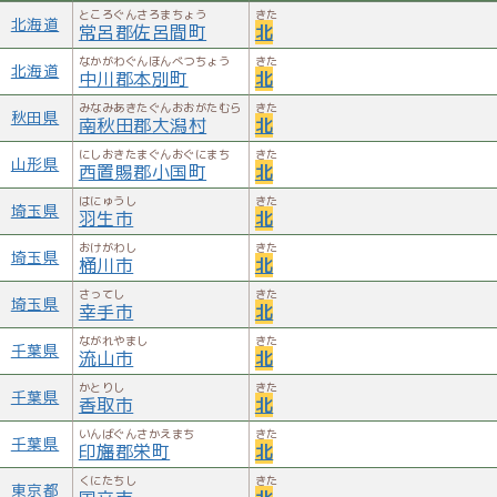
ところぐんさろまちょう
きた
北海道
常呂郡佐呂間町
北
なかがわぐんほんべつちょう
きた
北海道
中川郡本別町
北
みなみあきたぐんおおがたむら
きた
秋田県
南秋田郡大潟村
北
にしおきたまぐんおぐにまち
きた
山形県
西置賜郡小国町
北
はにゅうし
きた
埼玉県
羽生市
北
おけがわし
きた
埼玉県
桶川市
北
さってし
きた
埼玉県
幸手市
北
ながれやまし
きた
千葉県
流山市
北
かとりし
きた
千葉県
香取市
北
いんばぐんさかえまち
きた
千葉県
印旛郡栄町
北
くにたちし
きた
東京都