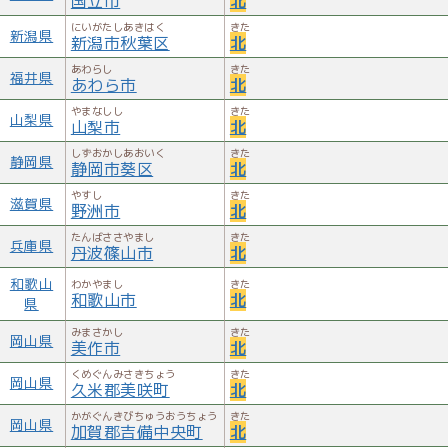
国立市
北
にいがたしあきはく
きた
新潟県
新潟市秋葉区
北
あわらし
きた
福井県
あわら市
北
やまなしし
きた
山梨県
山梨市
北
しずおかしあおいく
きた
静岡県
静岡市葵区
北
やすし
きた
滋賀県
野洲市
北
たんばささやまし
きた
兵庫県
丹波篠山市
北
和歌山
わかやまし
きた
和歌山市
北
県
みまさかし
きた
岡山県
美作市
北
くめぐんみさきちょう
きた
岡山県
久米郡美咲町
北
かがぐんきびちゅうおうちょう
きた
岡山県
加賀郡吉備中央町
北