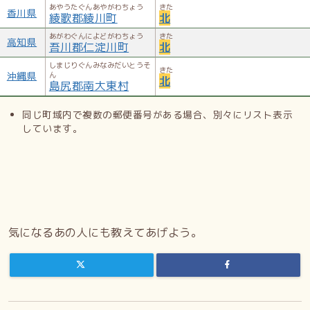
あやうたぐんあやがわちょう
きた
香川県
綾歌郡綾川町
北
あがわぐんによどがわちょう
きた
高知県
吾川郡仁淀川町
北
しまじりぐんみなみだいとうそ
きた
沖縄県
ん
北
島尻郡南大東村
同じ町域内で複数の郵便番号がある場合、別々にリスト表示
しています。
気になるあの人にも教えてあげよう。