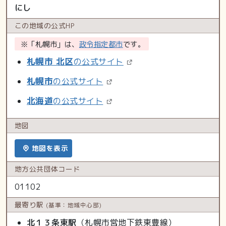
にし
この地域の
公式HP
※「札幌市」は、
政令指定都市
です。
札幌市 北区
の公式サイト
札幌市
の公式サイト
北海道
の公式サイト
地図
地図を表示
地方公共
団体コード
01102
最寄り駅
(基準：地域中心部)
北１３条東駅
（札幌市営地下鉄東豊線）