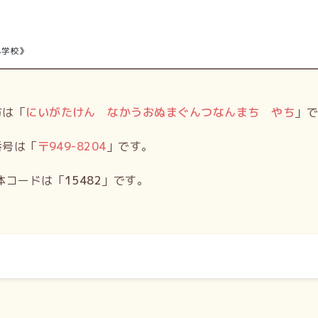
小学校》
方は「
にいがたけん なかうおぬまぐんつなんまち やち
」
番号は「
〒
949-8204
」です。
体コードは「
15482
」です。