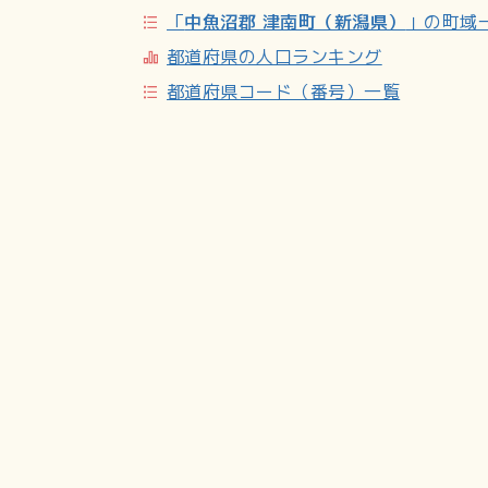
「
中魚沼郡 津南町（新潟県）
」の町域
都道府県の人口ランキング
都道府県コード（番号）一覧