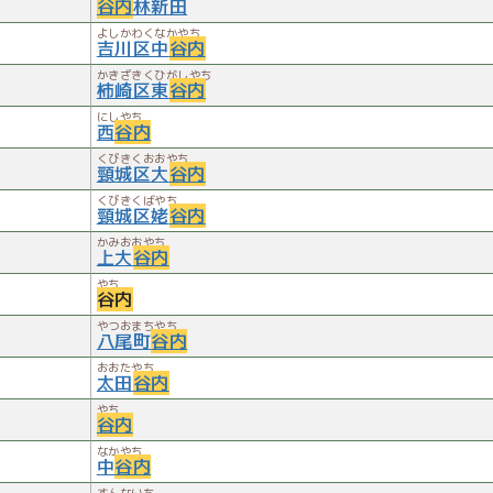
谷内
林新田
よしかわくなかやち
吉川区中
谷内
かきざきくひがしやち
柿崎区東
谷内
にしやち
西
谷内
くびきくおおやち
頸城区大
谷内
くびきくばやち
頸城区姥
谷内
かみおおやち
上大
谷内
やち
谷内
やつおまちやち
八尾町
谷内
おおたやち
太田
谷内
やち
谷内
なかやち
中
谷内
すんないち