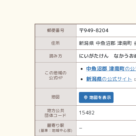
〒
949-8204
郵便番号
新潟県
中魚沼郡 津南町
住所
にいがたけん なかうお
読み方
中魚沼郡 津南町
の公
この地域の
公式HP
新潟県
の公式サイト
地図
地図を表示
地方公共
15482
団体コード
最寄り駅
−
(基準：地域中心部)