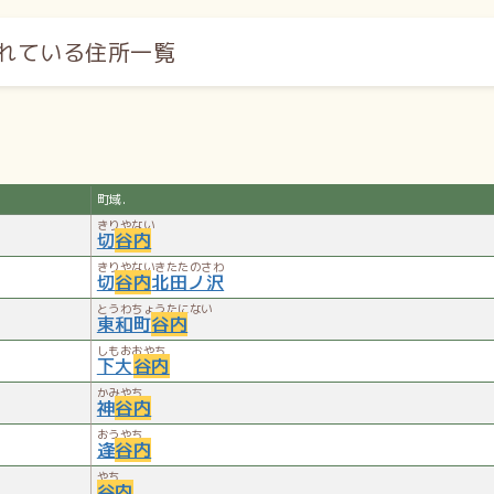
れている住所一覧
町域.
きりやない
切
谷内
きりやないきたたのさわ
切
谷内
北田ノ沢
とうわちょうたにない
東和町
谷内
しもおおやち
下大
谷内
かみやち
神
谷内
おうやち
逢
谷内
やち
谷内