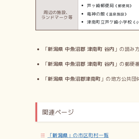
芦ヶ崎郵便局
《郵便局》
周辺の施設、
竜神の館
《温泉施設》
ランドマーク等
津南町立芦ケ崎小学校
《
「
新潟県 中魚沼郡 津南町 谷内
」の読み
「
新潟県 中魚沼郡 津南町 谷内
」の郵便
「
新潟県 中魚沼郡津南町
」の地方公共団
関連ページ
「
新潟県
」の市区町村一覧