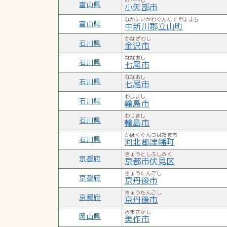
富山県
小矢部市
なかにいかわぐんたてやままち
富山県
中新川郡立山町
かなざわし
石川県
金沢市
ななおし
石川県
七尾市
ななおし
石川県
七尾市
わじまし
石川県
輪島市
わじまし
石川県
輪島市
かほくぐんつばたまち
石川県
河北郡津幡町
きょうとしふしみく
京都府
京都市伏見区
きょうたんごし
京都府
京丹後市
きょうたんごし
京都府
京丹後市
みまさかし
岡山県
美作市