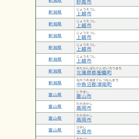
新潟県
妙高市
じょうえつし
新潟県
上越市
じょうえつし
新潟県
上越市
じょうえつし
新潟県
上越市
じょうえつし
新潟県
上越市
じょうえつし
新潟県
上越市
きたかんばらぐんせいろうまち
新潟県
北蒲原郡聖籠町
なかうおぬまぐんつなんまち
新潟県
中魚沼郡津南町
とやまし
富山県
富山市
たかおかし
富山県
高岡市
たかおかし
富山県
高岡市
ひみし
富山県
氷見市
おやべし