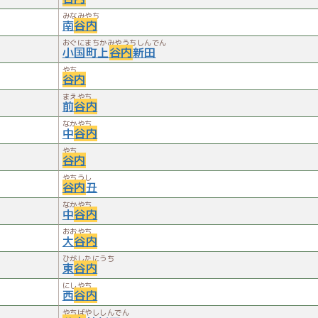
みなみやち
南
谷内
おぐにまちかみやうちしんでん
小国町上
谷内
新田
やち
谷内
まえやち
前
谷内
なかやち
中
谷内
やち
谷内
やちうし
谷内
丑
なかやち
中
谷内
おおやち
大
谷内
ひがしたにうち
東
谷内
にしやち
西
谷内
やちばやししんでん