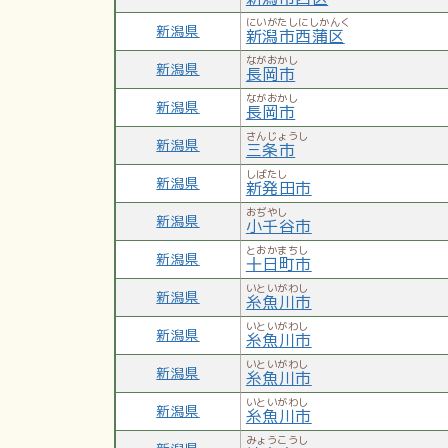
にいがたしにしかんく
新潟県
新潟市西蒲区
ながおかし
新潟県
長岡市
ながおかし
新潟県
長岡市
さんじょうし
新潟県
三条市
しばたし
新潟県
新発田市
おぢやし
新潟県
小千谷市
とおかまちし
新潟県
十日町市
いといがわし
新潟県
糸魚川市
いといがわし
新潟県
糸魚川市
いといがわし
新潟県
糸魚川市
いといがわし
新潟県
糸魚川市
みょうこうし