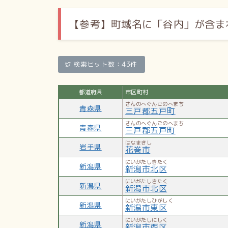
【参考】
町域名に「谷内」が含ま
検索ヒット数：43件
都道府県
市区町村
さんのへぐんごのへまち
青森県
三戸郡五戸町
さんのへぐんごのへまち
青森県
三戸郡五戸町
はなまきし
岩手県
花巻市
にいがたしきたく
新潟県
新潟市北区
にいがたしきたく
新潟県
新潟市北区
にいがたしひがしく
新潟県
新潟市東区
にいがたしにしく
新潟県
新潟市西区