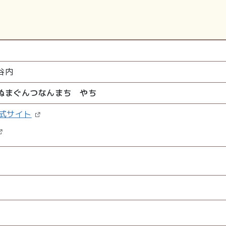
谷内
ぬまぐんつなんまち やち
式サイト