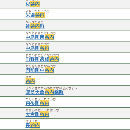
杉
谷内
よねみちたにうち
米道
谷内
かみやちまち
神
谷内
町
なかじままちにしやち
中島町西
谷内
なかじままちやち
中島町
谷内
まちのまちとくなりやち
町野町徳成
谷内
もんぜんまちなかやち
門前町中
谷内
やち
谷内
ふかくさおおかめだにないぜんちょう
深草大亀
谷内
膳町
たんごちょうたにうち
丹後町
谷内
おおみやちょうたにうち
大宮町
谷内
はせうち
長
谷内