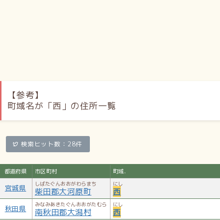
【参考】
町域名が「西」の住所一覧
検索ヒット数：28件
都道府県
市区町村
町域.
しばたぐんおおがわらまち
にし
宮城県
柴田郡大河原町
西
みなみあきたぐんおおがたむら
にし
秋田県
南秋田郡大潟村
西