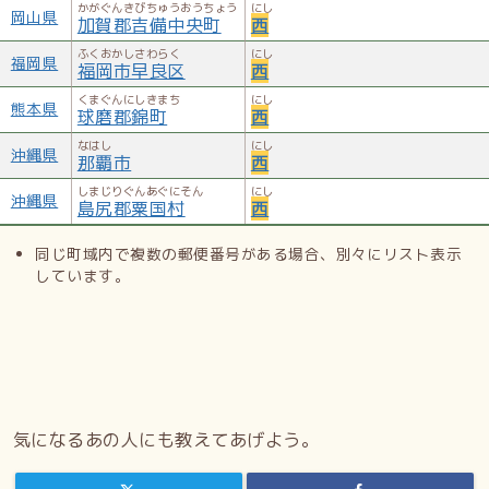
かがぐんきびちゅうおうちょう
にし
岡山県
加賀郡吉備中央町
西
ふくおかしさわらく
にし
福岡県
福岡市早良区
西
くまぐんにしきまち
にし
熊本県
球磨郡錦町
西
なはし
にし
沖縄県
那覇市
西
しまじりぐんあぐにそん
にし
沖縄県
島尻郡粟国村
西
同じ町域内で複数の郵便番号がある場合、別々にリスト表示
しています。
気になるあの人にも教えてあげよう。