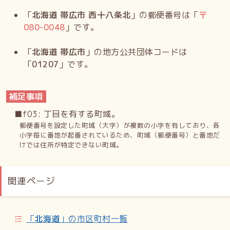
「
北海道 帯広市 西十八条北
」の郵便番号は「
〒
080-0048
」です。
「
北海道 帯広市
」の地方公共団体コードは
「
01207
」です。
補足事項
■f03: 丁目を有する町域。
郵便番号を設定した町域（大字）が複数の小字を有しており、各
小字毎に番地が起番されているため、町域（郵便番号）と番地だ
けでは住所が特定できない町域。
関連ページ
「
北海道
」の市区町村一覧