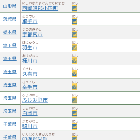
にしおきたまぐんおぐにまち
にし
山形県
西置賜郡小国町
西
とりでし
にし
茨城県
取手市
西
うつのみやし
にし
栃木県
宇都宮市
西
はにゅうし
にし
埼玉県
羽生市
西
おけがわし
にし
埼玉県
桶川市
西
くきし
にし
埼玉県
久喜市
西
さってし
にし
埼玉県
幸手市
西
ふじみのし
にし
埼玉県
ふじみ野市
西
しらおかし
にし
埼玉県
白岡市
西
かもがわし
にし
千葉県
鴨川市
西
いんばぐんさかえまち
にし
千葉県
印旛郡栄町
西