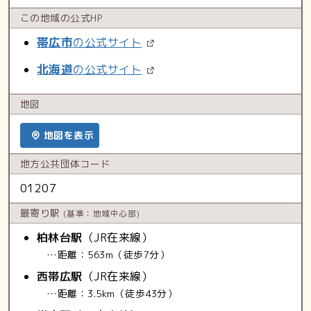
この地域の
公式HP
帯広市
の公式サイト
北海道
の公式サイト
地図
地図を表示
地方公共
団体コード
01207
最寄り駅
(基準：地域中心部)
柏林台駅
（JR在来線）
…距離：563m（徒歩7分）
西帯広駅
（JR在来線）
…距離：3.5km（徒歩43分）