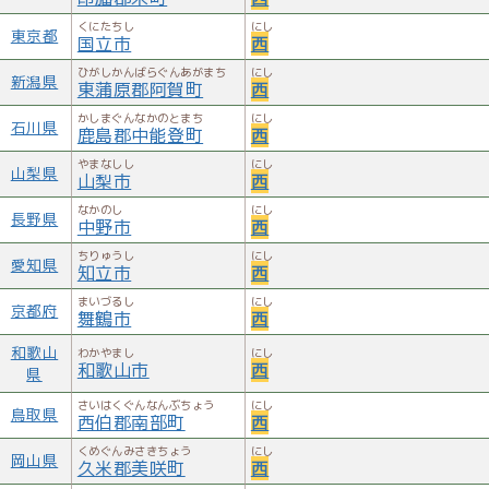
くにたちし
にし
東京都
国立市
西
ひがしかんばらぐんあがまち
にし
新潟県
東蒲原郡阿賀町
西
かしまぐんなかのとまち
にし
石川県
鹿島郡中能登町
西
やまなしし
にし
山梨県
山梨市
西
なかのし
にし
長野県
中野市
西
ちりゅうし
にし
愛知県
知立市
西
まいづるし
にし
京都府
舞鶴市
西
和歌山
わかやまし
にし
和歌山市
西
県
さいはくぐんなんぶちょう
にし
鳥取県
西伯郡南部町
西
くめぐんみさきちょう
にし
岡山県
久米郡美咲町
西