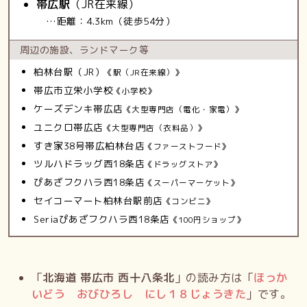
帯広駅
（JR在来線）
…距離：4.3km（徒歩54分）
周辺の施設、
ランドマーク等
柏林台駅（JR）
《駅（JR在来線）》
帯広市立栄小学校
《小学校》
ケーズデンキ帯広店
《大型専門店（電化・家電）》
ユニクロ帯広店
《大型専門店（衣料品）》
すき家38号帯広柏林台店
《ファーストフード》
ツルハドラッグ西18条店
《ドラッグストア》
ぴあざフクハラ西18条店
《スーパーマーケット》
セイコーマート柏林台駅前店
《コンビニ》
Seriaぴあざフクハラ西18条店
《100円ショップ》
「
北海道 帯広市 西十八条北
」の読み方は「
ほっか
いどう おびひろし にし１８じょうきた
」です。