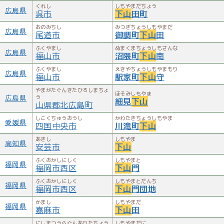
くれし
しもやまだちょう
広島県
呉市
下山
田町
おのみちし
みつぎちょうしもやまだ
広島県
尾道市
御調町
下山
田
ふくやまし
ぬまくまちょうしもさんな
広島県
福山市
沼隈町
下山
南
ふくやまし
えきやちょうしもやまもり
広島県
福山市
駅家町
下山
守
やまがたぐんきたひろしまちょ
ほそみしもやま
広島県
う
細見
下山
山県郡北広島町
しこくちゅうおうし
かわたきちょうしもやま
愛媛県
四国中央市
川滝町
下山
あきし
しもやま
高知県
安芸市
下山
ふくおかしにしく
しもやまと
福岡県
福岡市西区
下山
門
ふくおかしにしく
しもやまとだんち
福岡県
福岡市西区
下山
門団地
かまし
しもやまだ
福岡県
嘉麻市
下山
田
にしまつうらぐんありたちょう
しもやまだに