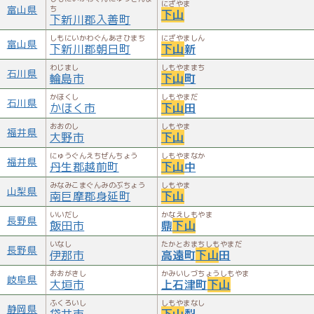
にざやま
富山県
ち
下山
下新川郡入善町
しもにいかわぐんあさひまち
にざやましん
富山県
下新川郡朝日町
下山
新
わじまし
しもやままち
石川県
輪島市
下山
町
かほくし
しもやまだ
石川県
かほく市
下山
田
おおのし
しもやま
福井県
大野市
下山
にゅうぐんえちぜんちょう
しもやまなか
福井県
丹生郡越前町
下山
中
みなみこまぐんみのぶちょう
しもやま
山梨県
南巨摩郡身延町
下山
いいだし
かなえしもやま
長野県
飯田市
鼎
下山
いなし
たかとおまちしもやまだ
長野県
伊那市
高遠町
下山
田
おおがきし
かみいしづちょうしもやま
岐阜県
大垣市
上石津町
下山
ふくろいし
しもやまなし
静岡県
袋井市
下山
梨