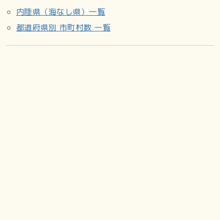
内陸県（海なし県）一覧
都道府県別 市町村数 一覧