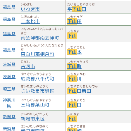
いわきし
たいらしもやまぐち
福島県
いわき市
平
下山
口
にほんまつし
しもやまだ
福島県
二本松市
下山
田
みなみあいづぐんみなみあいづ
しもやま
福島県
まち
下山
南会津郡南会津町
ひがししらかわぐんたなぐらま
しもやまもと
福島県
ち
下山
本
東白川郡棚倉町
こがし
しもやまちょう
茨城県
古河市
下山
町
ゆうきぐんやちよまち
しもやまかわ
茨城県
結城郡八千代町
下山
川
さいたましみどりく
しもやまぐちしんでん
埼玉県
さいたま市緑区
下山
口新田
神奈川
みうらぐんはやままち
しもやまぐち
三浦郡葉山町
下山
口
県
にいがたしひがしく
したやま
新潟県
新潟市東区
下山
にいがたしみなみく
しもやまざき
新潟県
新潟市南区
下山
崎