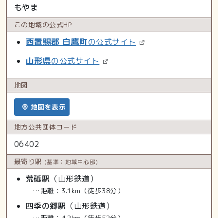
もやま
この地域の
公式HP
西置賜郡 白鷹町
の公式サイト
山形県
の公式サイト
地図
地図を表示
地方公共
団体コード
06402
最寄り駅
(基準：地域中心部)
荒砥駅
（山形鉄道）
…距離：3.1km（徒歩38分）
四季の郷駅
（山形鉄道）
…距離：4.2km（徒歩52分）