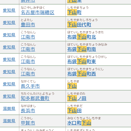
なごやしみずほく
しもやまちょう
愛知県
名古屋市瑞穂区
下山
町
とよたし
しもやまたしろちょう
愛知県
豊田市
下山
田代町
こうなんし
ほていしもやまちょうきた
愛知県
江南市
布袋
下山
町北
こうなんし
ほていしもやまちょうみなみ
愛知県
江南市
布袋
下山
町南
こうなんし
ほていしもやまちょうひがし
愛知県
江南市
布袋
下山
町東
こうなんし
ほていしもやまちょうにし
愛知県
江南市
布袋
下山
町西
ながくてし
しもやま
愛知県
長久手市
下山
ちたぐんたけとよちょう
しもやまのた
愛知県
知多郡武豊町
下山
ノ田
ながはまし
しもやまだ
滋賀県
長浜市
下山
田
こうかし
みなくちちょうしもやま
滋賀県
甲賀市
水口町
下山
きょうとしかみぎょうく
しもやまざとちょう