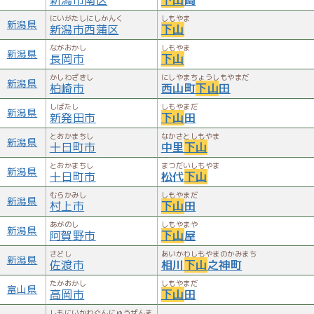
にいがたしにしかんく
しもやま
新潟県
新潟市西蒲区
下山
ながおかし
しもやま
新潟県
長岡市
下山
かしわざきし
にしやまちょうしもやまだ
新潟県
柏崎市
西山町
下山
田
しばたし
しもやまだ
新潟県
新発田市
下山
田
とおかまちし
なかさとしもやま
新潟県
十日町市
中里
下山
とおかまちし
まつだいしもやま
新潟県
十日町市
松代
下山
むらかみし
しもやまだ
新潟県
村上市
下山
田
あがのし
しもやまや
新潟県
阿賀野市
下山
屋
さどし
あいかわしもやまのかみまち
新潟県
佐渡市
相川
下山
之神町
たかおかし
しもやまだ
富山県
高岡市
下山
田
しもにいかわぐんにゅうぜんま