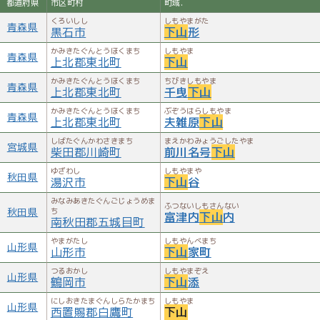
都道府県
市区町村
町域.
くろいしし
しもやまがた
青森県
黒石市
下山
形
かみきたぐんとうほくまち
しもやま
青森県
上北郡東北町
下山
かみきたぐんとうほくまち
ちびきしもやま
青森県
上北郡東北町
千曳
下山
かみきたぐんとうほくまち
ぶぞうはらしもやま
青森県
上北郡東北町
夫雑原
下山
しばたぐんかわさきまち
まえかわみょうごしたやま
宮城県
柴田郡川崎町
前川名号
下山
ゆざわし
しもやまや
秋田県
湯沢市
下山
谷
みなみあきたぐんごじょうめま
ふつないしもさんない
秋田県
ち
富津内
下山
内
南秋田郡五城目町
やまがたし
しもやんべまち
山形県
山形市
下山
家町
つるおかし
しもやまぞえ
山形県
鶴岡市
下山
添
にしおきたまぐんしらたかまち
しもやま
山形県
西置賜郡白鷹町
下山