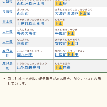
佐賀県
西松浦郡有田町
下山
谷
さいかいし
おおせとちょうせとしたやまごう
長崎県
西海市
大瀬戸町瀬戸
下山
郷
かみましきぐんやまとちょう
しもやま
熊本県
上益城郡山都町
下山
ぶんごおおのし
ちとせまちしもやま
大分県
豊後大野市
千歳町
下山
くにさきし
あきまちしもやまぐち
大分県
国東市
安岐町
下山
口
鹿児島
みなみきゅうしゅうし
かわなべちょうしもやまだ
南九州市
川辺町
下山
田
県
鹿児島
いずみぐんながしまちょう
しもやまどの
出水郡長島町
下山
門野
県
同じ町域内で複数の郵便番号がある場合、別々にリスト表示
しています。