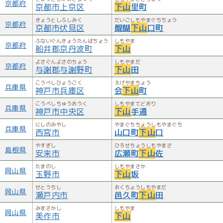
京都府
京都市上京区
下山
里町
きょうとしふしみく
だいごしもやまぐちちょう
京都府
京都市伏見区
醍醐
下山
口町
ふないぐんきょうたんばちょう
しもやま
京都府
船井郡京丹波町
下山
よさぐんよさのちょう
しもやまだ
京都府
与謝郡与謝野町
下山
田
こうべしひょうごく
えげやまちょう
兵庫県
神戸市兵庫区
会
下山
町
こうべしちゅうおうく
しもやまてどおり
兵庫県
神戸市中央区
下山
手通
にしのみやし
やまぐちちょうしもやまぐち
兵庫県
西宮市
山口町
下山
口
やすぎし
ひろせちょうしもやまさ
島根県
安来市
広瀬町
下山
佐
たまのし
しもやまさか
岡山県
玉野市
下山
坂
せとうちし
おくちょうしもやまだ
岡山県
瀬戸内市
邑久町
下山
田
みまさかし
しもやま
岡山県
美作市
下山