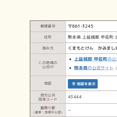
〒
861-3245
郵便番号
熊本県
上益城郡 甲佐町
住所
くまもとけん かみまし
読み方
上益城郡 甲佐町
の公
この地域の
公式HP
熊本県
の公式サイト
地図
地図を表示
地方公共
43444
団体コード
最寄り駅
−
(基準：地域中心部)