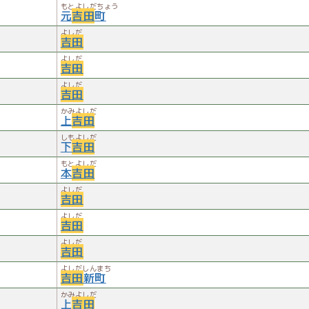
もとよしだちょう
元
吉田
町
よしだ
吉田
よしだ
吉田
よしだ
吉田
かみよしだ
上
吉田
しもよしだ
下
吉田
もとよしだ
本
吉田
よしだ
吉田
よしだ
吉田
よしだ
吉田
よしだしんまち
吉田
新町
かみよしだ
上
吉田