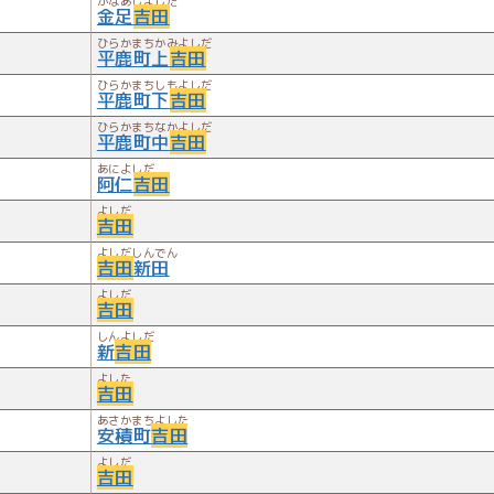
かなあしよしだ
金足
吉田
ひらかまちかみよしだ
平鹿町上
吉田
ひらかまちしもよしだ
平鹿町下
吉田
ひらかまちなかよしだ
平鹿町中
吉田
あによしだ
阿仁
吉田
よしだ
吉田
よしだしんでん
吉田
新田
よしだ
吉田
しんよしだ
新
吉田
よした
吉田
あさかまちよした
安積町
吉田
よしだ
吉田