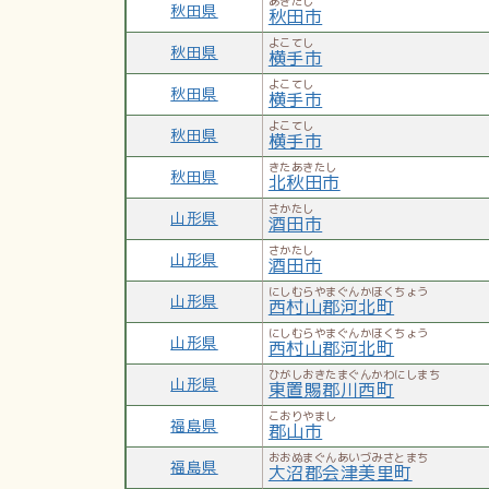
あきたし
秋田県
秋田市
よこてし
秋田県
横手市
よこてし
秋田県
横手市
よこてし
秋田県
横手市
きたあきたし
秋田県
北秋田市
さかたし
山形県
酒田市
さかたし
山形県
酒田市
にしむらやまぐんかほくちょう
山形県
西村山郡河北町
にしむらやまぐんかほくちょう
山形県
西村山郡河北町
ひがしおきたまぐんかわにしまち
山形県
東置賜郡川西町
こおりやまし
福島県
郡山市
おおぬまぐんあいづみさとまち
福島県
大沼郡会津美里町