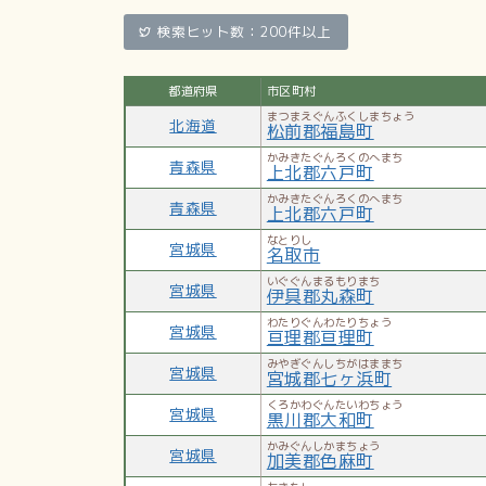
検索ヒット数：200件以上
都道府県
市区町村
まつまえぐんふくしまちょう
北海道
松前郡福島町
かみきたぐんろくのへまち
青森県
上北郡六戸町
かみきたぐんろくのへまち
青森県
上北郡六戸町
なとりし
宮城県
名取市
いぐぐんまるもりまち
宮城県
伊具郡丸森町
わたりぐんわたりちょう
宮城県
亘理郡亘理町
みやぎぐんしちがはままち
宮城県
宮城郡七ヶ浜町
くろかわぐんたいわちょう
宮城県
黒川郡大和町
かみぐんしかまちょう
宮城県
加美郡色麻町