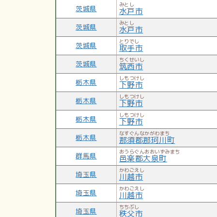
みとし
茨城県
水戸市
みとし
茨城県
水戸市
とりでし
茨城県
取手市
ちくせいし
茨城県
筑西市
しもつけし
栃木県
下野市
しもつけし
栃木県
下野市
しもつけし
栃木県
下野市
なすぐんなかがわまち
栃木県
那須郡那珂川町
おうらぐんおおいずみまち
群馬県
邑楽郡大泉町
かわごえし
埼玉県
川越市
かわごえし
埼玉県
川越市
ちちぶし
埼玉県
秩父市