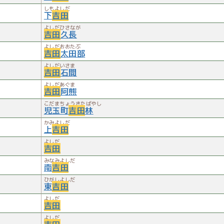
しもよしだ
下
吉田
よしだひさなが
吉田
久長
よしだおおたぶ
吉田
太田部
よしだいさま
吉田
石間
よしだあぐま
吉田
阿熊
こだまちょうきたばやし
児玉町
吉田
林
かみよしだ
上
吉田
よしだ
吉田
みなみよしだ
南
吉田
ひがしよしだ
東
吉田
よしだ
吉田
よしだ