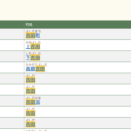
町域.
よしだまち
吉田
町
かみよした
上
吉田
しもよした
下
吉田
たかだてよしだ
高舘
吉田
よしだ
吉田
よしだ
吉田
よしだはま
吉田
浜
よしだ
吉田
よしだ
吉田