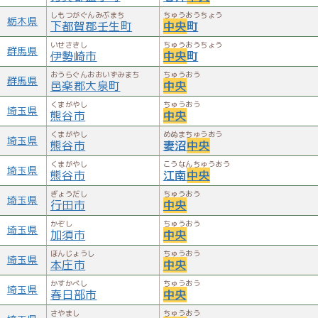
しもつがぐんみぶまち
ちゅうおうちょう
栃木県
下都賀郡壬生町
中央
町
いせさきし
ちゅうおうちょう
群馬県
伊勢崎市
中央
町
おうらぐんおおいずみまち
ちゅうおう
群馬県
邑楽郡大泉町
中央
くまがやし
ちゅうおう
埼玉県
熊谷市
中央
くまがやし
めぬまちゅうおう
埼玉県
熊谷市
妻沼
中央
くまがやし
こうなんちゅうおう
埼玉県
熊谷市
江南
中央
ぎょうだし
ちゅうおう
埼玉県
行田市
中央
かぞし
ちゅうおう
埼玉県
加須市
中央
ほんじょうし
ちゅうおう
埼玉県
本庄市
中央
かすかべし
ちゅうおう
埼玉県
春日部市
中央
さやまし
ちゅうおう