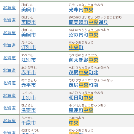
びばいし
こうしゅないちゅうおう
北海道
美唄市
光珠内
中央
びばいし
みなみびばいちょうちゅうおうどおり
北海道
美唄市
南美唄町
中央
通り
びばいし
ぬまのうちちょうちゅうおう
北海道
美唄市
沼の内町
中央
えべつし
ちゅうおうちょう
北海道
江別市
中央
町
えべつし
もえぎのちゅうおう
北海道
江別市
萌えぎ野
中央
あかびらし
もじりちゅうおうちょうきた
北海道
赤平市
茂尻
中央
町北
あかびらし
もじりちゅうおうちょうみなみ
北海道
赤平市
茂尻
中央
町南
しべつし
あさひちょうちゅうおう
北海道
士別市
朝日町
中央
なよろし
ふうれんちょうちゅうおう
北海道
名寄市
風連町
中央
ちとせし
ちゅうおう
北海道
千歳市
中央
のぼりべつし
ちゅうおうちょう
北海道