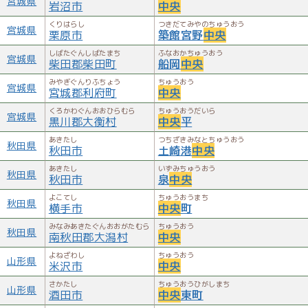
宮城県
岩沼市
中央
くりはらし
つきだてみやのちゅうおう
宮城県
栗原市
築館宮野
中央
しばたぐんしばたまち
ふなおかちゅうおう
宮城県
柴田郡柴田町
船岡
中央
みやぎぐんりふちょう
ちゅうおう
宮城県
宮城郡利府町
中央
くろかわぐんおおひらむら
ちゅうおうだいら
宮城県
黒川郡大衡村
中央
平
あきたし
つちざきみなとちゅうおう
秋田県
秋田市
土崎港
中央
あきたし
いずみちゅうおう
秋田県
秋田市
泉
中央
よこてし
ちゅうおうまち
秋田県
横手市
中央
町
みなみあきたぐんおおがたむら
ちゅうおう
秋田県
南秋田郡大潟村
中央
よねざわし
ちゅうおう
山形県
米沢市
中央
さかたし
ちゅうおうひがしまち
山形県
酒田市
中央
東町