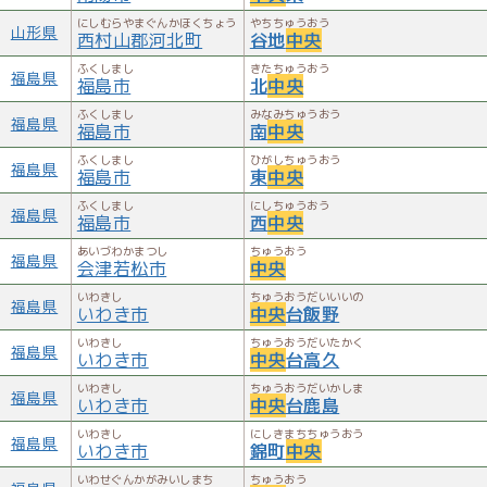
にしむらやまぐんかほくちょう
やちちゅうおう
山形県
西村山郡河北町
谷地
中央
ふくしまし
きたちゅうおう
福島県
福島市
北
中央
ふくしまし
みなみちゅうおう
福島県
福島市
南
中央
ふくしまし
ひがしちゅうおう
福島県
福島市
東
中央
ふくしまし
にしちゅうおう
福島県
福島市
西
中央
あいづわかまつし
ちゅうおう
福島県
会津若松市
中央
いわきし
ちゅうおうだいいいの
福島県
いわき市
中央
台飯野
いわきし
ちゅうおうだいたかく
福島県
いわき市
中央
台高久
いわきし
ちゅうおうだいかしま
福島県
いわき市
中央
台鹿島
いわきし
にしきまちちゅうおう
福島県
いわき市
錦町
中央
いわせぐんかがみいしまち
ちゅうおう