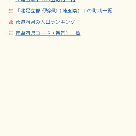
小・中学校の学区
「
北足立郡 伊奈町（埼玉県）
」の町域一覧
町内小・中学校に通う場合、学区は以下の通りとなる。
都道府県の人口ランキング
交通
都道府県コード（番号）一覧
鉄道／埼玉新都市交通ニューシャトル - 伊奈中央駅／その
他、東北新幹線が大宮駅 - 小山駅間で、上越新幹線が大宮駅
- 熊谷駅間で地区内を通過している。
道路／埼玉県道311号蓮田鴻巣線
施設
伊奈町役場／蔵屋敷東公園／中部公園／ふれあい福祉センタ
ー
関連項目
埼玉県第13区
Wikipedia:中央_(伊奈町)