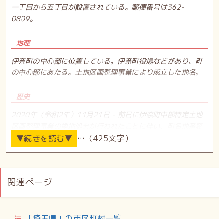
一丁目から五丁目が設置されている。郵便番号は362-
0809。
地理
伊奈町の中心部に位置している。伊奈町役場などがあり、町
の中心部にあたる。土地区画整理事業により成立した地名。
歴史
2020年（令和2年）11月21日 - 前日に伊奈町中部特定土地
区画整理事業の換地処分が行われたことに伴い、町名地番変
更が行われ、大字小室の一部から中央一丁目〜五丁目が成
…（425文字）
立。
世帯数と人口
関連ページ
2022年（令和4年）1月31日現在の世帯数と人口は以下の通
り。
「
埼玉県
」の市区町村一覧