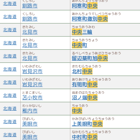
くしろし
あかんちょうちゅうおう
北海道
釧路市
阿寒町
中央
くしろし
あかんちょうてしべつちゅうおう
北海道
釧路市
阿寒町徹別
中央
きたみし
ちゅうおうみわ
北海道
北見市
中央
三輪
きたみし
ちゅうおうちょう
北海道
北見市
中央
町
きたみし
るべしべちょうあさひちゅうおう
北海道
北見市
留辺蘂町旭
中央
いわみざわし
きたむらちゅうおう
北海道
岩見沢市
北村
中央
いわみざわし
ありあけちょうちゅうおう
北海道
岩見沢市
有明町
中央
とまこまいし
ぬまのはたちゅうおう
北海道
苫小牧市
沼ノ端
中央
わっかないし
ちゅうおう
北海道
稚内市
中央
びばいし
かみびばいちょうちゅうおう
北海道
美唄市
上美唄町
中央
びばいし
なかむらちょうちゅうおう
北海道
美唄市
中村町
中央