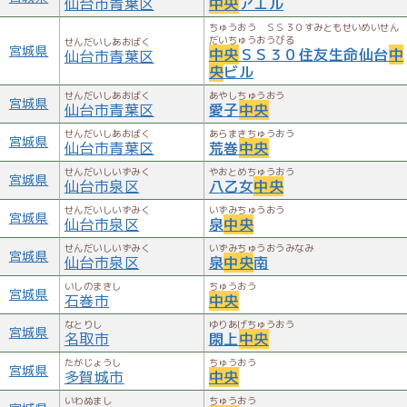
仙台市青葉区
中央
アエル
ちゅうおう ＳＳ３０すみともせいめいせん
だいちゅうおうびる
せんだいしあおばく
宮城県
中央
ＳＳ３０住友生命仙台
中
仙台市青葉区
央
ビル
せんだいしあおばく
あやしちゅうおう
宮城県
仙台市青葉区
愛子
中央
せんだいしあおばく
あらまきちゅうおう
宮城県
仙台市青葉区
荒巻
中央
せんだいしいずみく
やおとめちゅうおう
宮城県
仙台市泉区
八乙女
中央
せんだいしいずみく
いずみちゅうおう
宮城県
仙台市泉区
泉
中央
せんだいしいずみく
いずみちゅうおうみなみ
宮城県
仙台市泉区
泉
中央
南
いしのまきし
ちゅうおう
宮城県
石巻市
中央
なとりし
ゆりあげちゅうおう
宮城県
名取市
閖上
中央
たがじょうし
ちゅうおう
宮城県
多賀城市
中央
いわぬまし
ちゅうおう