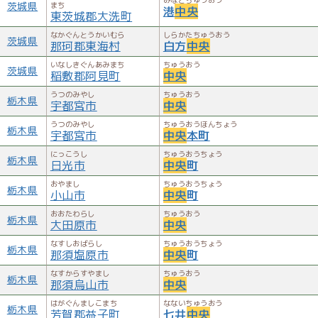
茨城県
まち
港
中央
東茨城郡大洗町
なかぐんとうかいむら
しらかたちゅうおう
茨城県
那珂郡東海村
白方
中央
いなしきぐんあみまち
ちゅうおう
茨城県
稲敷郡阿見町
中央
うつのみやし
ちゅうおう
栃木県
宇都宮市
中央
うつのみやし
ちゅうおうほんちょう
栃木県
宇都宮市
中央
本町
にっこうし
ちゅうおうちょう
栃木県
日光市
中央
町
おやまし
ちゅうおうちょう
栃木県
小山市
中央
町
おおたわらし
ちゅうおう
栃木県
大田原市
中央
なすしおばらし
ちゅうおうちょう
栃木県
那須塩原市
中央
町
なすからすやまし
ちゅうおう
栃木県
那須烏山市
中央
はがぐんましこまち
なないちゅうおう
栃木県
芳賀郡益子町
七井
中央