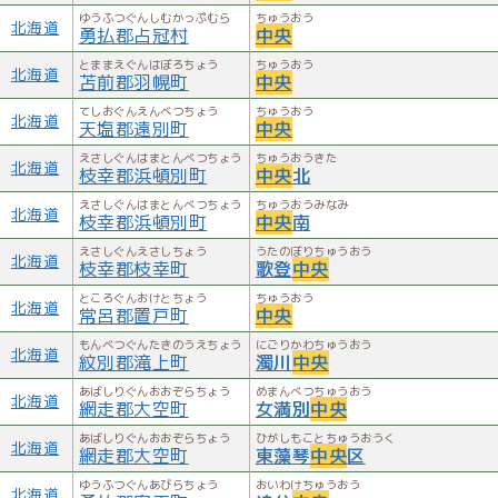
ゆうふつぐんしむかっぷむら
ちゅうおう
北海道
勇払郡占冠村
中央
とままえぐんはぼろちょう
ちゅうおう
北海道
苫前郡羽幌町
中央
てしおぐんえんべつちょう
ちゅうおう
北海道
天塩郡遠別町
中央
えさしぐんはまとんべつちょう
ちゅうおうきた
北海道
枝幸郡浜頓別町
中央
北
えさしぐんはまとんべつちょう
ちゅうおうみなみ
北海道
枝幸郡浜頓別町
中央
南
えさしぐんえさしちょう
うたのぼりちゅうおう
北海道
枝幸郡枝幸町
歌登
中央
ところぐんおけとちょう
ちゅうおう
北海道
常呂郡置戸町
中央
もんべつぐんたきのうえちょう
にごりかわちゅうおう
北海道
紋別郡滝上町
濁川
中央
あばしりぐんおおぞらちょう
めまんべつちゅうおう
北海道
網走郡大空町
女満別
中央
あばしりぐんおおぞらちょう
ひがしもことちゅうおうく
北海道
網走郡大空町
東藻琴
中央
区
ゆうふつぐんあびらちょう
おいわけちゅうおう
北海道