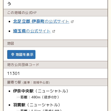
う
この地域の
公式HP
北足立郡 伊奈町
の公式サイト
埼玉県
の公式サイト
地図
地図を表示
地方公共
団体コード
11301
最寄り駅
(基準：地域中心部)
伊奈中央駅
（ニューシャトル）
…距離：480m（徒歩6分）
羽貫駅
（ニューシャトル）
…距離：1.1km（徒歩14分）