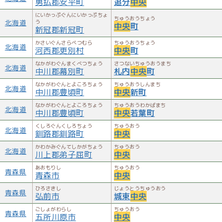
勇払郡安平町
追分
中央
にいかっぷぐんにいかっぷちょ
ちゅうおうちょう
北海道
う
中央
町
新冠郡新冠町
かさいぐんさらべつむら
ちゅうおうちょう
北海道
河西郡更別村
中央
町
なかがわぐんまくべつちょう
さつないちゅうおうまち
北海道
中川郡幕別町
札内
中央
町
なかがわぐんとよころちょう
ちゅうおうしんまち
北海道
中川郡豊頃町
中央
新町
なかがわぐんとよころちょう
ちゅうおうわかばまち
北海道
中川郡豊頃町
中央
若葉町
くしろぐんくしろちょう
ちゅうおう
北海道
釧路郡釧路町
中央
かわかみぐんてしかがちょう
ちゅうおう
北海道
川上郡弟子屈町
中央
あおもりし
ちゅうおう
青森県
青森市
中央
ひろさきし
じょうとうちゅうおう
青森県
弘前市
城東
中央
ごしょがわらし
ちゅうおう
青森県
五所川原市
中央