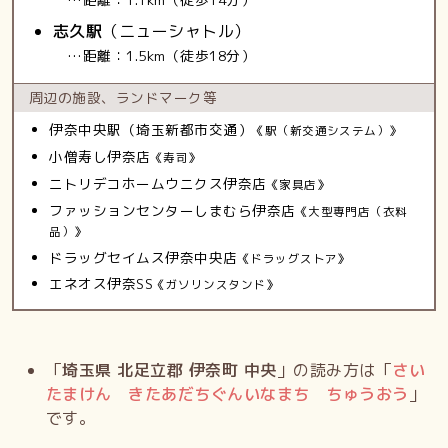
志久駅
（ニューシャトル）
…距離：1.5km（徒歩18分）
周辺の施設、
ランドマーク等
伊奈中央駅（埼玉新都市交通）
《駅（新交通システム）》
小僧寿し伊奈店
《寿司》
ニトリデコホームウニクス伊奈店
《家具店》
ファッションセンターしまむら伊奈店
《大型専門店（衣料
品）》
ドラッグセイムス伊奈中央店
《ドラッグストア》
エネオス伊奈SS
《ガソリンスタンド》
「
埼玉県 北足立郡 伊奈町 中央
」の読み方は「
さい
たまけん きたあだちぐんいなまち ちゅうおう
」
です。