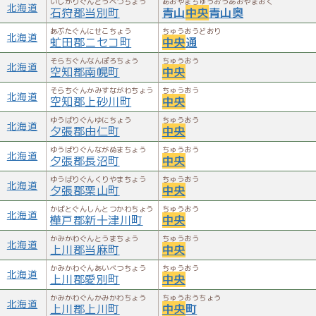
いしかりぐんとうべつちょう
あおやまちゅうおうあおやまおく
北海道
石狩郡当別町
青山
中央
青山奥
あぶたぐんにせこちょう
ちゅうおうどおり
北海道
虻田郡ニセコ町
中央
通
そらちぐんなんぽろちょう
ちゅうおう
北海道
空知郡南幌町
中央
そらちぐんかみすながわちょう
ちゅうおう
北海道
空知郡上砂川町
中央
ゆうばりぐんゆにちょう
ちゅうおう
北海道
夕張郡由仁町
中央
ゆうばりぐんながぬまちょう
ちゅうおう
北海道
夕張郡長沼町
中央
ゆうばりぐんくりやまちょう
ちゅうおう
北海道
夕張郡栗山町
中央
かばとぐんしんとつかわちょう
ちゅうおう
北海道
樺戸郡新十津川町
中央
かみかわぐんとうまちょう
ちゅうおう
北海道
上川郡当麻町
中央
かみかわぐんあいべつちょう
ちゅうおう
北海道
上川郡愛別町
中央
かみかわぐんかみかわちょう
ちゅうおうちょう
北海道
上川郡上川町
中央
町