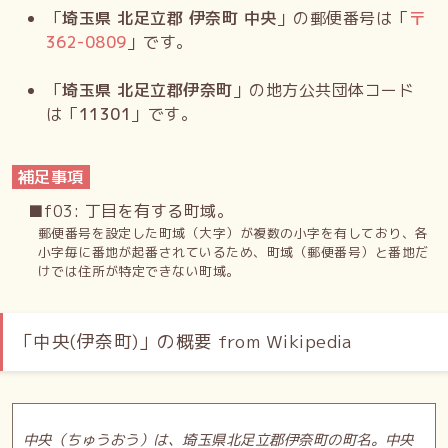
「
埼玉県 北足立郡 伊奈町 中央
」の郵便番号は「
〒
362-0809
」です。
「
埼玉県 北足立郡伊奈町
」の地方公共団体コード
は「
11301
」です。
補足事項
■f03: 丁目を有する町域。
郵便番号を設定した町域（大字）が複数の小字を有しており、各
小字毎に番地が起番されているため、町域（郵便番号）と番地だ
けでは住所が特定できない町域。
「中央(伊奈町)」の概要 from Wikipedia
中央（ちゅうおう）は、埼玉県北足立郡伊奈町の町名。中央