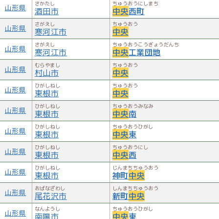
さかたし
ちゅうおうにしまち
山形県
酒田市
中央
西町
さがえし
ちゅうおう
山形県
寒河江市
中央
さがえし
ちゅうおうこうぎょうだんち
山形県
寒河江市
中央
工業団地
むらやまし
ちゅうおう
山形県
村山市
中央
ひがしねし
ちゅうおう
山形県
東根市
中央
ひがしねし
ちゅうおうみなみ
山形県
東根市
中央
南
ひがしねし
ちゅうおうひがし
山形県
東根市
中央
東
ひがしねし
ちゅうおうにし
山形県
東根市
中央
西
ひがしねし
じんまちちゅうおう
山形県
東根市
神町
中央
おばなざわし
しんまちちゅうおう
山形県
尾花沢市
新町
中央
なんようし
ちゅうおうひがし
山形県
南陽市
中央
東