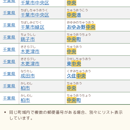
千葉県
千葉市中央区
中央
ちばしちゅうおうく
ちゅうおうこう
千葉県
千葉市中央区
中央
港
ちばしみどりく
おゆみのちゅうおう
千葉県
千葉市緑区
おゆみ野
中央
ちょうしし
ちゅうおうちょう
千葉県
銚子市
中央
町
きさらづし
ちゅうおう
千葉県
木更津市
中央
きさらづし
ひがしちゅうおう
千葉県
木更津市
東
中央
なりたし
くずみちゅうおう
千葉県
成田市
久住
中央
かしわし
ちゅうおう
千葉県
柏市
中央
かしわし
ちゅうおうちょう
千葉県
柏市
中央
町
同じ町域内で複数の郵便番号がある場合、別々にリスト表示
しています。