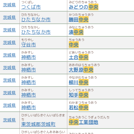
つくばし
みどりのちゅうおう
茨城県
つくば市
みどりの
中央
ひたちなかし
かつたちゅうおう
茨城県
ひたちなか市
勝田
中央
ひたちなかし
みなとちゅうおう
茨城県
ひたちなか市
湊
中央
もりやし
ちゅうおう
茨城県
守谷市
中央
かみすし
どあいちゅうおう
茨城県
神栖市
土合
中央
かみすし
おおのはらちゅうおう
茨城県
神栖市
大野原
中央
かみすし
やながわちゅうおう
茨城県
神栖市
柳川
中央
かみすし
しってちゅうおう
茨城県
神栖市
知手
中央
かみすし
わかまつちゅうおう
茨城県
神栖市
若松
中央
ひがしいばらきぐんいばらきま
ちゅうおうこうぎょうだんち
茨城県
ち
中央
工業団地
東茨城郡茨城町
ひがしいばらきぐんおおあらい
みなとちゅうおう