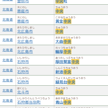
登別市
中央
町
えにわし
ちゅうおう
北海道
恵庭市
中央
えにわし
こがねちゅうおう
北海道
恵庭市
黄金
中央
きたひろしまし
ちゅうおう
北海道
北広島市
中央
きたひろしまし
おおまがりちゅうおう
北海道
北広島市
大曲
中央
きたひろしまし
わっつちゅうおう
北海道
北広島市
輪厚
中央
いしかりし
あつたしっぷちゅうおう
北海道
石狩市
厚田聚富
中央
いしかりし
しんこうちゅうおう
北海道
石狩市
新港
中央
いしかりし
りょくえんだいちゅうおう
北海道
石狩市
緑苑台
中央
ほくとし
ちゅうおう
北海道
北斗市
中央
いしかりぐんとうべつちょう
あおやまちゅうおう
北海道
石狩郡当別町
青山
中央