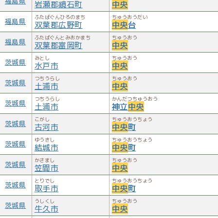
福島県
岩瀬郡鏡石町
中央
ふたばぐんひろのまち
ちゅうおうだい
福島県
双葉郡広野町
中央
台
ふたばぐんとみおかまち
ちゅうおう
福島県
双葉郡富岡町
中央
みとし
ちゅうおう
茨城県
水戸市
中央
つちうらし
ちゅうおう
茨城県
土浦市
中央
つちうらし
かんだつちゅうおう
茨城県
土浦市
神立
中央
こがし
ちゅうおうちょう
茨城県
古河市
中央
町
ゆうきし
ちゅうおうちょう
茨城県
結城市
中央
町
かさまし
ちゅうおう
茨城県
笠間市
中央
とりでし
ちゅうおうちょう
茨城県
取手市
中央
町
うしくし
ちゅうおう
茨城県
牛久市
中央