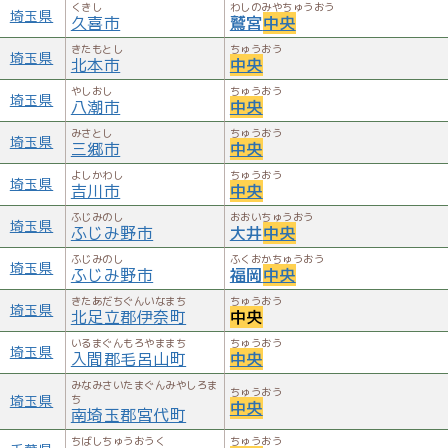
くきし
わしのみやちゅうおう
埼玉県
久喜市
鷲宮
中央
きたもとし
ちゅうおう
埼玉県
北本市
中央
やしおし
ちゅうおう
埼玉県
八潮市
中央
みさとし
ちゅうおう
埼玉県
三郷市
中央
よしかわし
ちゅうおう
埼玉県
吉川市
中央
ふじみのし
おおいちゅうおう
埼玉県
ふじみ野市
大井
中央
ふじみのし
ふくおかちゅうおう
埼玉県
ふじみ野市
福岡
中央
きたあだちぐんいなまち
ちゅうおう
埼玉県
北足立郡伊奈町
中央
いるまぐんもろやままち
ちゅうおう
埼玉県
入間郡毛呂山町
中央
みなみさいたまぐんみやしろま
ちゅうおう
埼玉県
ち
中央
南埼玉郡宮代町
ちばしちゅうおうく
ちゅうおう