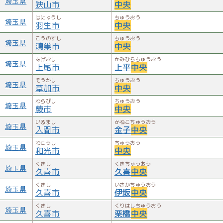
埼玉県
狭山市
中央
はにゅうし
ちゅうおう
埼玉県
羽生市
中央
こうのすし
ちゅうおう
埼玉県
鴻巣市
中央
あげおし
かみひらちゅうおう
埼玉県
上尾市
上平
中央
そうかし
ちゅうおう
埼玉県
草加市
中央
わらびし
ちゅうおう
埼玉県
蕨市
中央
いるまし
かねこちゅうおう
埼玉県
入間市
金子
中央
わこうし
ちゅうおう
埼玉県
和光市
中央
くきし
くきちゅうおう
埼玉県
久喜市
久喜
中央
くきし
いさかちゅうおう
埼玉県
久喜市
伊坂
中央
くきし
くりはしちゅうおう
埼玉県
久喜市
栗橋
中央