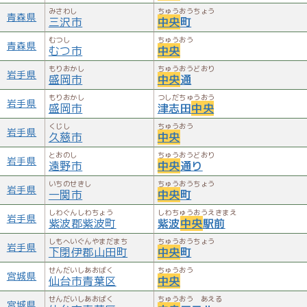
みさわし
ちゅうおうちょう
青森県
三沢市
中央
町
むつし
ちゅうおう
青森県
むつ市
中央
もりおかし
ちゅうおうどおり
岩手県
盛岡市
中央
通
もりおかし
つしだちゅうおう
岩手県
盛岡市
津志田
中央
くじし
ちゅうおう
岩手県
久慈市
中央
とおのし
ちゅうおうどおり
岩手県
遠野市
中央
通り
いちのせきし
ちゅうおうちょう
岩手県
一関市
中央
町
しわぐんしわちょう
しわちゅうおうえきまえ
岩手県
紫波郡紫波町
紫波
中央
駅前
しもへいぐんやまだまち
ちゅうおうちょう
岩手県
下閉伊郡山田町
中央
町
せんだいしあおばく
ちゅうおう
宮城県
仙台市青葉区
中央
せんだいしあおばく
ちゅうおう あえる
宮城県