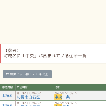
より引用
【参考】
町域名に「中央」が含まれている住所一覧
検索ヒット数：200件以上
都道府県
市区町村
町域.
さっぽろししろいしく
ちゅうおう１じょう
北海道
札幌市白石区
中央
一条
さっぽろししろいしく
ちゅうおう３じょう
北海道